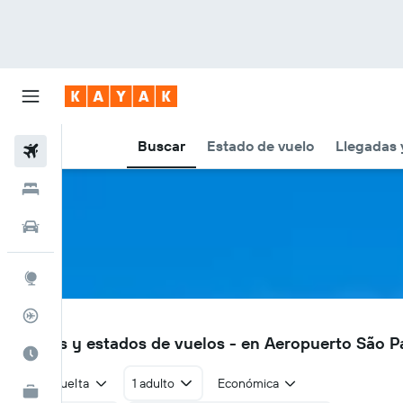
Buscar
Estado de vuelo
Llegadas 
Vuelos
Hoteles
Autos
Explore
Rastreador
VCP
Vuelos y estados de vuelos - en Aeropuerto São 
Cuándo ir
Ida y vuelta
1 adulto
Económica
KAYAK for Business
NUEVO