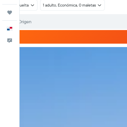
Ida y vuelta
1 adulto, Económica, 0 maletas
Trips
Español
Comentarios