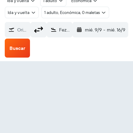
Ida y vuelta
1 adulto
Económica
Ida y vuelta
1 adulto, Económica, 0 maletas
Origen
Fez-Saïss (FEZ)
mié. 9/9
-
mié. 16/9
Buscar