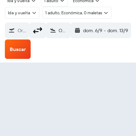
Ida y vuelta
1 adulto
Económica
Ida y vuelta
1 adulto, Económica, 0 maletas
Origen
Okinawa Naha (OKA)
dom. 6/9
-
dom. 13/9
Buscar