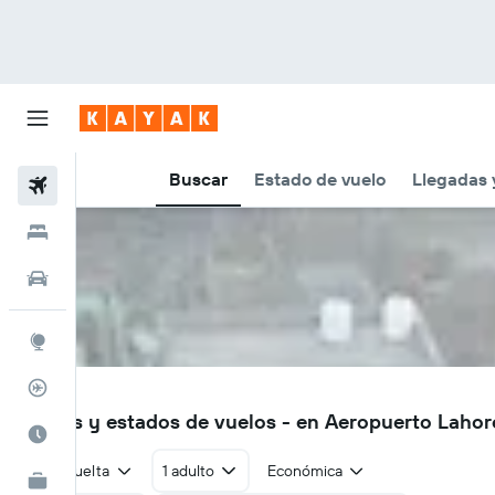
Buscar
Estado de vuelo
Llegadas 
Vuelos
Hoteles
Autos
Explore
Rastreador
LHE
Vuelos y estados de vuelos - en Aeropuerto Lahor
Cuándo ir
Ida y vuelta
1 adulto
Económica
KAYAK for Business
NUEVO