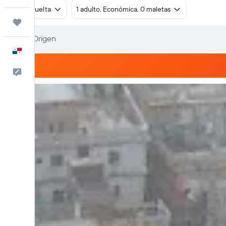
Ida y vuelta
1 adulto, Económica, 0 maletas
Trips
Español
Comentarios