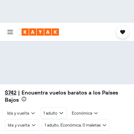
$742
| Encuentra vuelos baratos a los Países
Bajos
Ida y vuelta
1 adulto
Económica
25s
24s
23s
22s
21s
20s
19s
18s
17s
16s
15s
14s
13s
12s
11s
10s
9s
8s
7s
6s
5s
4s
3s
2s
Ida y vuelta
1 adulto, Económica, 0 maletas