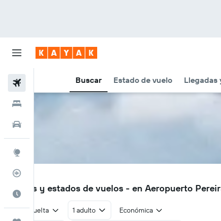
Buscar
Estado de vuelo
Llegadas 
Vuelos
Hoteles
Autos
Explore
Rastreador
PEI
Vuelos y estados de vuelos - en Aeropuerto Perei
Cuándo ir
Ida y vuelta
1 adulto
Económica