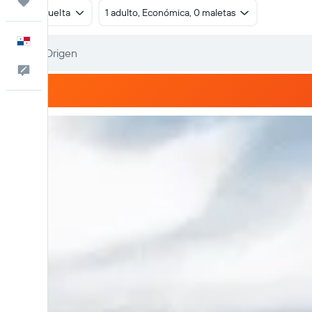
Trips
Ida y vuelta
1 adulto, Económica, 0 maletas
Español
Comentarios