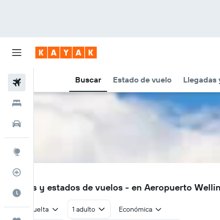
Buscar
Estado de vuelo
Llegadas 
Vuelos
Hoteles
Autos
Explore
Rastreador
WLG
Vuelos y estados de vuelos - en Aeropuerto Well
Cuándo ir
Ida y vuelta
1 adulto
Económica