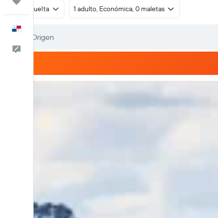
Trips
Ida y vuelta
1 adulto, Económica, 0 maletas
Español
Comentarios