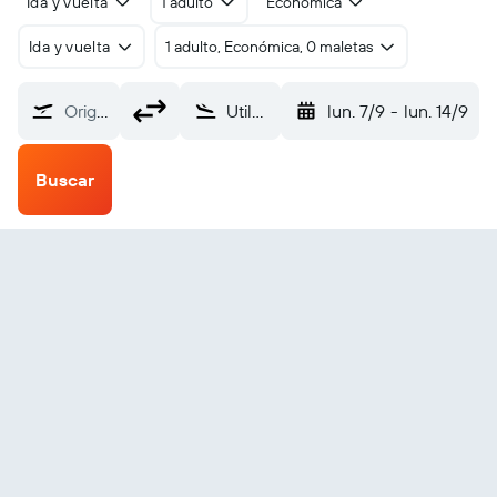
Ida y vuelta
1 adulto
Económica
Ida y vuelta
1 adulto, Económica, 0 maletas
Origen
Utila (UII)
lun. 7/9
-
lun. 14/9
Buscar