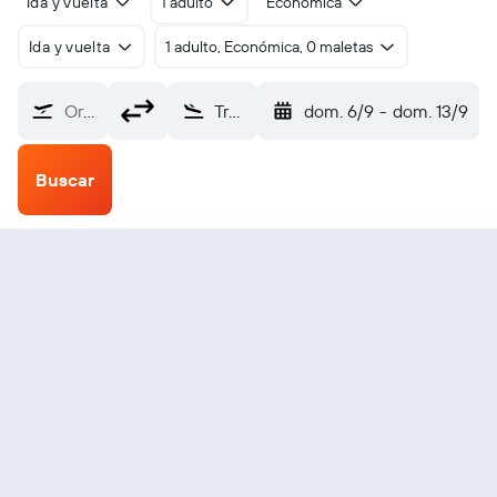
Ida y vuelta
1 adulto
Económica
Ida y vuelta
1 adulto, Económica, 0 maletas
Origen
Trapani Birgi (TPS)
dom. 6/9
-
dom. 13/9
Buscar