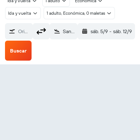
Ida y vuelta
1 adulto
Económica
Ida y vuelta
1 adulto, Económica, 0 maletas
Origen
Sandakan (SDK)
sáb. 5/9
-
sáb. 12/9
Buscar