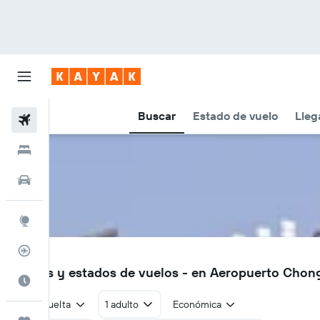
Buscar
Estado de vuelo
Lleg
Vuelos
Hoteles
Autos
Explore
Rastreador
WXN
Vuelos y estados de vuelos - en Aeropuerto Cho
Cuándo ir
Ida y vuelta
1 adulto
Económica