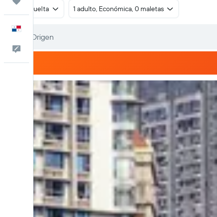
Trips
Ida y vuelta
1 adulto, Económica, 0 maletas
Español
Comentarios