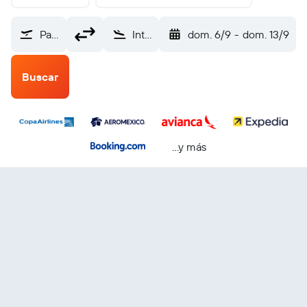
Panama City Tocumen Intl (PTY)
Internacional de Cancún (CUN)
dom. 6/9
-
dom. 13/9
Buscar
...y más