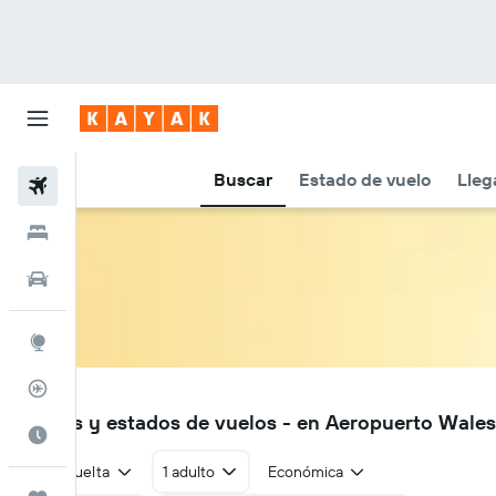
Buscar
Estado de vuelo
Lleg
Vuelos
Hoteles
Autos
Explore
Rastreador
WAA
Vuelos y estados de vuelos - en Aeropuerto Wale
Cuándo ir
Ida y vuelta
1 adulto
Económica