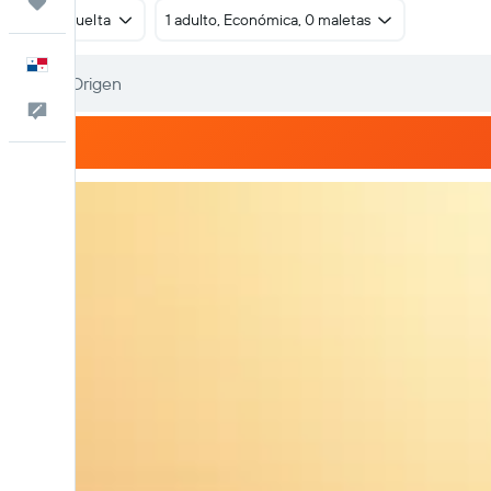
Trips
Ida y vuelta
1 adulto, Económica, 0 maletas
Español
Comentarios