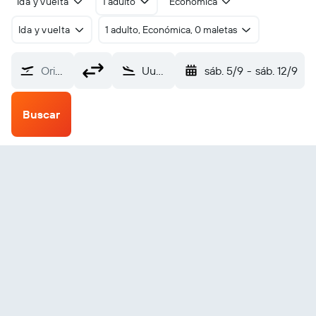
Ida y vuelta
1 adulto
Económica
Ida y vuelta
1 adulto, Económica, 0 maletas
Origen
Uummannaq (UMD)
sáb. 5/9
-
sáb. 12/9
Buscar