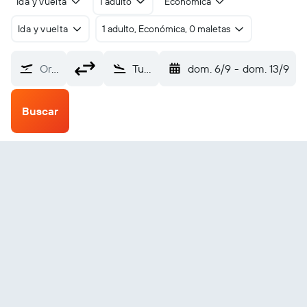
Ida y vuelta
1 adulto
Económica
Ida y vuelta
1 adulto, Económica, 0 maletas
Origen
Tuguegarao City (TUG)
dom. 6/9
-
dom. 13/9
Buscar