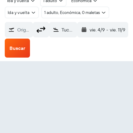
Ida y vuelta
1 adulto
Económica
Ida y vuelta
1 adulto, Económica, 0 maletas
Origen
Tucurui (TUR)
vie. 4/9
-
vie. 11/9
Buscar