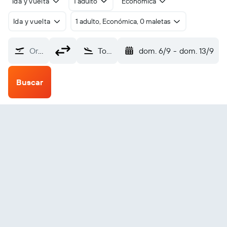
Ida y vuelta
1 adulto
Económica
Ida y vuelta
1 adulto, Económica, 0 maletas
Origen
Tokunoshima (TKN)
dom. 6/9
-
dom. 13/9
Buscar