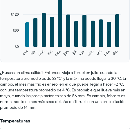
axis
displaying
categories.
$120
Range:
12
categories.
$60
The
chart
has
$0
1
feb.
may.
ago.
nov.
ene
abr.
jul.
oct.
mar.
jun.
sep.
dic.
Y
End
of
axis
interactive
displaying
chart
values.
¿Buscas un clima cálido? Entonces viaja a Teruel en julio, cuando la
Range:
temperatura promedio es de 22 °C, y la máxima puede llegar a 30 °C. En
0
cambio, el mes más frío es enero, en el que puede llegar a hacer -2 °C,
to
con una temperatura promedio de 4 °C. Es probable que llueva más en
300.
mayo, cuando las precipitaciones son de 56 mm. En cambio, febrero es
normalmente el mes más seco del año en Teruel, con una precipitación
promedio de 14 mm.
Temperaturas