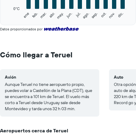
chart
has
0°C
1
feb.
may.
ago.
nov.
ene
abr.
jul.
oct.
mar.
jun.
sep.
dic.
Y
End
of
axis
interactive
displaying
Datos proporcionados por
chart
values.
Range:
0
to
Cómo llegar a Teruel
25.
Avión
Auto
Aunque Teruel no tiene aeropuerto propio,
Otra opción 
puedes volar a Castellón de la Plana (CDT), que
auto de alq
se encuentra a 101 km de Teruel. El vuelo más
220 km de T
corto a Teruel desde Uruguay sale desde
Record go y
Montevideo y tarda unos 32 h 03 min.
Aeropuertos cerca de Teruel