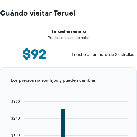
Cuándo visitar Teruel
Teruel en enero
Precio estimado de hotel
$92
1 noche en un hotel de 3 estrellas
Bar
Chart
Los precios no son fijos y pueden cambiar
graphic.
chart
with
12
bars.
$300
The
chart
$240
has
1
X
$180