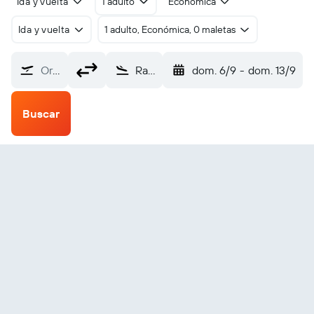
Ida y vuelta
1 adulto
Económica
Ida y vuelta
1 adulto, Económica, 0 maletas
Origen
Rajkot Intl (HSR)
dom. 6/9
-
dom. 13/9
Buscar