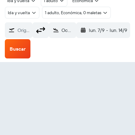
Ida y vuelta
1 adulto
Económica
Ida y vuelta
1 adulto, Económica, 0 maletas
Origen
Ocho Ríos (OCJ)
lun. 7/9
-
lun. 14/9
Buscar