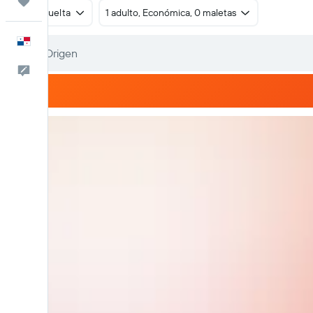
Trips
Ida y vuelta
1 adulto, Económica, 0 maletas
Español
Comentarios