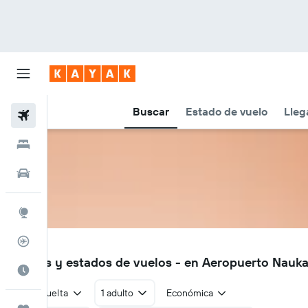
Buscar
Estado de vuelo
Lleg
Vuelos
Hoteles
Autos
Explore
Rastreador
NKI
Vuelos y estados de vuelos - en Aeropuerto Naukat
Cuándo ir
Ida y vuelta
1 adulto
Económica