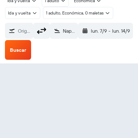
Ida y vuelta
1 adulto
Económica
Ida y vuelta
1 adulto, Económica, 0 maletas
Origen
Naples (APF)
lun. 7/9
-
lun. 14/9
Buscar