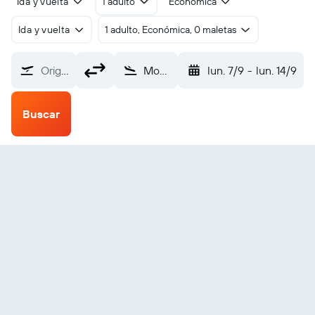
Ida y vuelta
1 adulto
Económica
Ida y vuelta
1 adulto, Económica, 0 maletas
Origen
Mohenjodaro (MJD)
lun. 7/9
-
lun. 14/9
Buscar