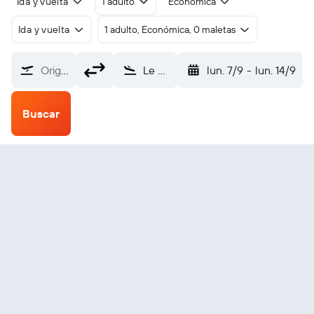
Ida y vuelta
1 adulto
Económica
Ida y vuelta
1 adulto, Económica, 0 maletas
Origen
Le Mans Arnage (LME)
lun. 7/9
-
lun. 14/9
Buscar