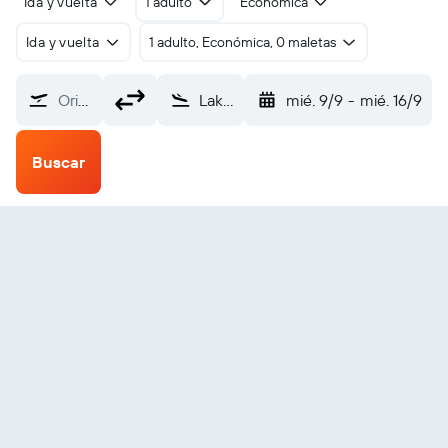
Ida y vuelta
1 adulto
Económica
Ida y vuelta
1 adulto, Económica, 0 maletas
Origen
Lakeba Island (LKB)
mié. 9/9
-
mié. 16/9
Buscar