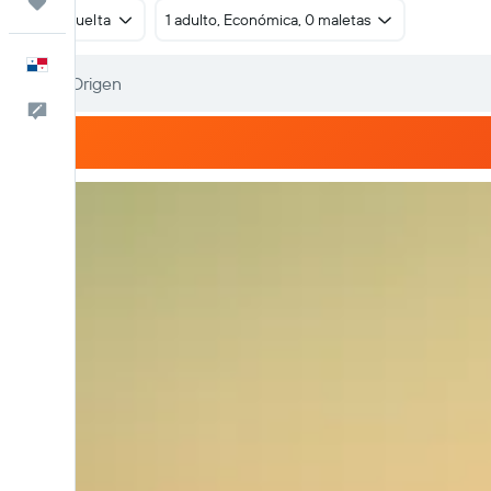
Trips
Ida y vuelta
1 adulto, Económica, 0 maletas
Español
Comentarios