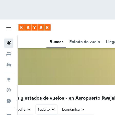
Buscar
Estado de vuelo
Lleg
Vuelos
Hoteles
Autos
Explore
Rastreador
KWA
Vuelos y estados de vuelos - en Aeropuerto Kwaja
Cuándo ir
Ida y vuelta
1 adulto
Económica