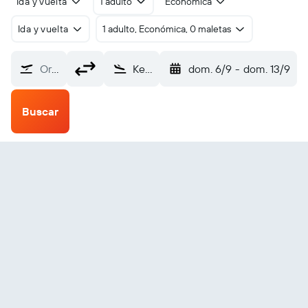
Ida y vuelta
1 adulto
Económica
Ida y vuelta
1 adulto, Económica, 0 maletas
Origen
Kegaska (ZKG)
dom. 6/9
-
dom. 13/9
Buscar