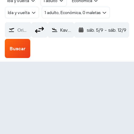
Ida y vuelta
1 adulto
Económica
Ida y vuelta
1 adulto, Económica, 0 maletas
Origen
Kavala Megas Alexandros (KVA)
sáb. 5/9
-
sáb. 12/9
Buscar