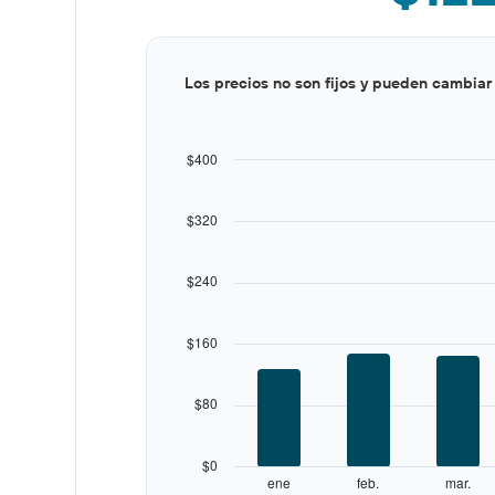
Bar
Chart
Los precios no son fijos y pueden cambiar
graphic.
chart
with
12
bars.
$400
The
chart
$320
has
1
X
$240
axis
displaying
categories.
$160
Range:
12
categories.
$80
The
chart
has
$0
1
ene
feb.
mar.