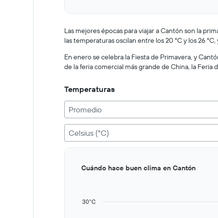
Y
End
of
axis
interactive
displaying
chart
values.
Las mejores épocas para viajar a Cantón son la pri
Range:
las temperaturas oscilan entre los 20 °C y los 26 °C, 
0
to
En enero se celebra la Fiesta de Primavera, y Cantó
400.
de la feria comercial más grande de China, la Feria
Temperaturas
Promedio
Celsius (°C)
Bar
Chart
Cuándo hace buen clima en Cantón
graphic.
chart
with
12
bars.
30°C
The