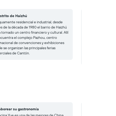
istrito de Haizhú
4. Isla Shamian
guamente residencial e industrial, desde
Integrada en la gra
es de la década de 1980 el barrio de Haizhú
Cantón, esta peque
 tornado un centro financiero y cultural. Allí
testimonios de la é
ncuentra el complejo Pazhou, centro
zona es tranquila y
rnacional de convenciones y exhibiciones
avenidas arboladas 
 se organizan las principales ferias
pintoresco río. Sus
rciales de Cantón.
presumen de ciento
que añaden magia al
aborear su gastronomía
4. Admirar el Sun
ocina Yue es una de las mejores de China.
Situado a los pies 