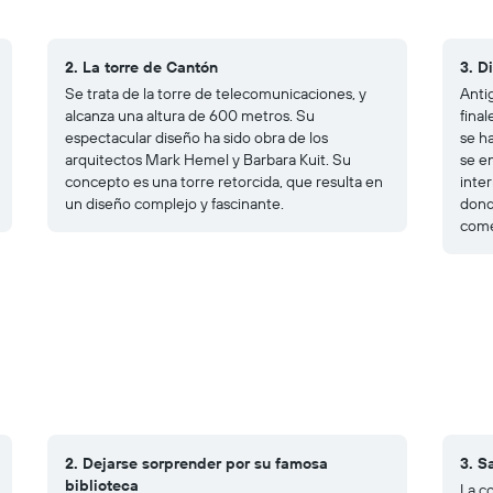
2. La torre de Cantón
3. D
Se trata de la torre de telecomunicaciones, y
Anti
alcanza una altura de 600 metros. Su
final
espectacular diseño ha sido obra de los
se ha
arquitectos Mark Hemel y Barbara Kuit. Su
se e
concepto es una torre retorcida, que resulta en
inte
un diseño complejo y fascinante.
donde
come
2. Dejarse sorprender por su famosa
3. S
biblioteca
La c