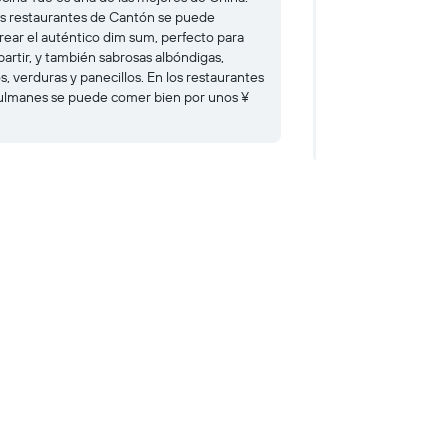
os restaurantes de Cantón se puede
Yat-sen Memorial Ha
rear el auténtico dim sum, perfecto para
emblemáticos de C
artir, y también sabrosas albóndigas,
hermosos árboles añ
s, verduras y panecillos. En los restaurantes
una entrada de ¥ 3
lmanes se puede comer bien por unos ¥
entrar al museo del
Occidental del Rey
Cantón.