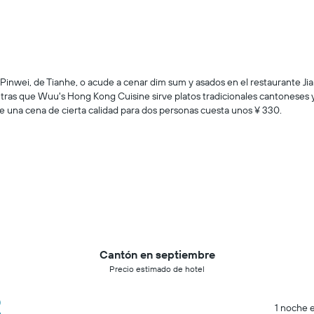
wei, de Tianhe, o acude a cenar dim sum y asados ​en el restaurante Jia
entras que Wuu's Hong Kong Cuisine sirve platos tradicionales cantonese
 una cena de cierta calidad para dos personas cuesta unos ¥ 330.
Cantón en septiembre
Precio estimado de hotel
2
1 noche e