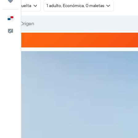
Trips
Ida y vuelta
1 adulto, Económica, 0 maletas
Español
Comentarios