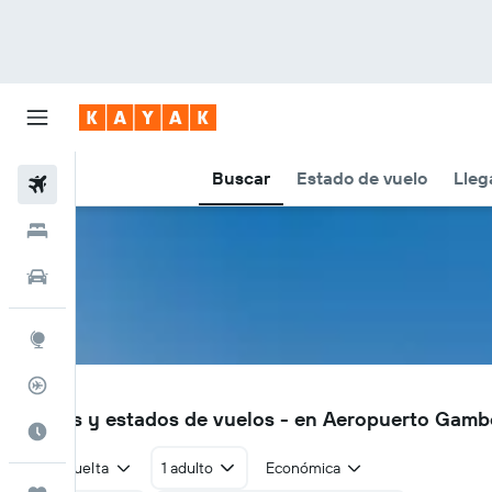
Buscar
Estado de vuelo
Lleg
Vuelos
Hoteles
Autos
Explore
Rastreador
GMB
Vuelos y estados de vuelos - en Aeropuerto Gam
Cuándo ir
Ida y vuelta
1 adulto
Económica