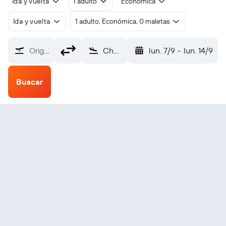
Ida y vuelta
1 adulto
Económica
Ida y vuelta
1 adulto, Económica, 0 maletas
Origen
Chernivtsi (CWC)
lun. 7/9
-
lun. 14/9
Buscar