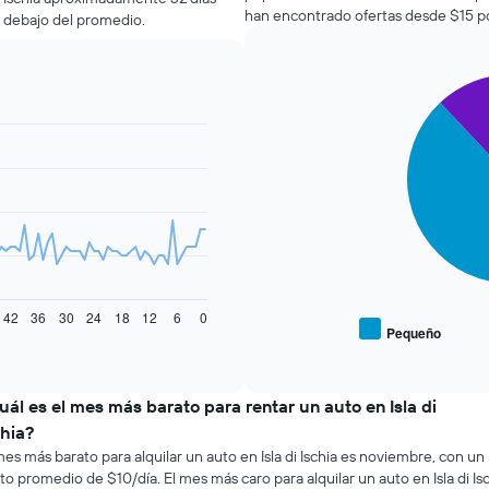
han encontrado ofertas desde $15 po
r debajo del promedio.
Pie
Chart
graphic.
chart
with
2
slices.
El
siguiente
gráfico
muestra
el
precio
42
36
30
24
18
12
6
0
promedio
Pequeño
End
de
of
los
interactive
tipos
chart
de
uál es el mes más barato para rentar un auto en Isla di
autos
chia?
más
mes más barato para alquilar un auto en Isla di Ischia es noviembre, con un
populares.
to promedio de $10/día. El mes más caro para alquilar un auto en Isla di Is