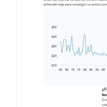
antes del viaje para conseguir un precio po
$50
Line
Chart
graphic.
chart
with
$40
91
data
$30
points.
El
$20
siguiente
gráfico
$10
muestra
90
84
78
72
66
60
54
48
End
of
cómo
interactive
varía
chart
el
precio
¿C
de
Is
un
El 
auto
cos
de