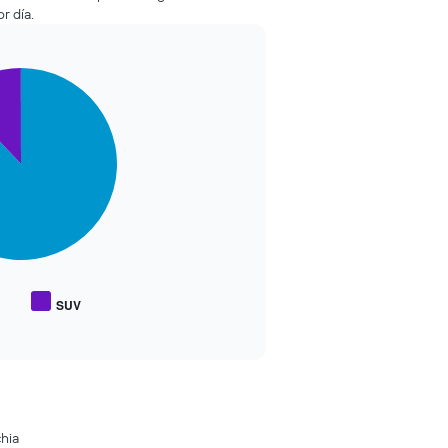
r día.
SUV
chia