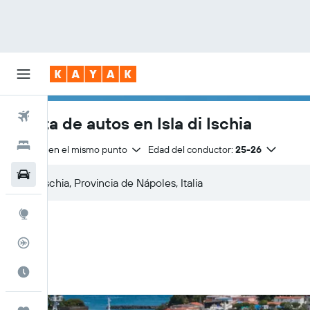
Vuelos
Renta de autos en Isla di Ischia
Hoteles
Entrega en el mismo punto
Edad del conductor:
25-26
Autos
Explore
Rastreador
Cuándo ir