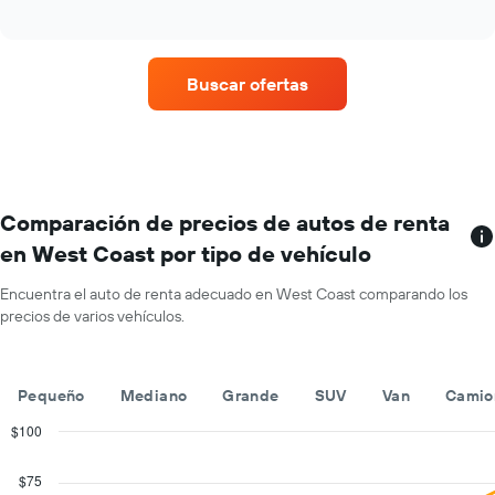
of
precio
precio
interactive
promedio
chart
promedio
de
de
un
un
Buscar ofertas
auto
auto
de
de
renta
renta.
por
mes.
El
gráfico
Comparación de precios de autos de renta
muestra
en West Coast por tipo de vehículo
1
eje
Encuentra el auto de renta adecuado en West Coast comparando los
X
precios de varios vehículos.
que
indica
los
meses
Pequeño
Mediano
Grande
SUV
Van
Camio
del
año.
$100
El
Combination
Chart
gráfico
graphic.
chart
$75
with
muestra