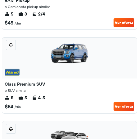
RAM Pickup
o Camioneta pickup similar
5
3
2/4
$45
Ver oferta
/día
Class Premium SUV
o SUV similar
5
5
4-5
$54
Ver oferta
/día