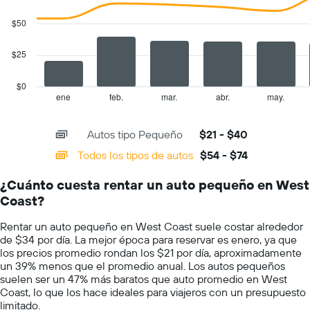
2
1
data
$50
eje
series.
Y
que
$25
The
indica
chart
el
has
$0
precio
1
ene
feb.
mar.
abr.
may.
End
promedio
of
X
de
interactive
axis
chart
un
Autos tipo Pequeño
$21 - $40
displaying
auto
categories.
Todos los tipos de autos
$54 - $74
de
Range:
renta
14
por
¿Cuánto cuesta rentar un auto pequeño en West
categories.
día.
Coast?
The
chart
Rentar un auto pequeño en West Coast suele costar alrededor
has
de $34 por día. La mejor época para reservar es enero, ya que
1
los precios promedio rondan los $21 por día, aproximadamente
Y
un 39% menos que el promedio anual. Los autos pequeños
axis
suelen ser un 47% más baratos que auto promedio en West
displaying
Coast, lo que los hace ideales para viajeros con un presupuesto
values.
limitado.
Range: