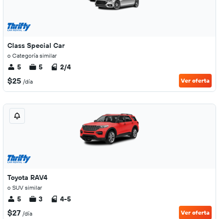
Class Special Car
o Categoría similar
5
5
2/4
$25
Ver oferta
/día
Toyota RAV4
o SUV similar
5
3
4-5
$27
Ver oferta
/día