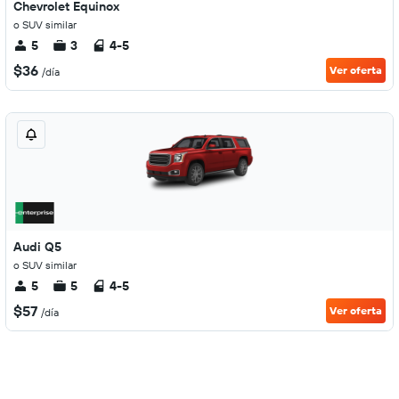
Chevrolet Equinox
o SUV similar
5
3
4-5
$36
Ver oferta
/día
Audi Q5
o SUV similar
5
5
4-5
$57
Ver oferta
/día