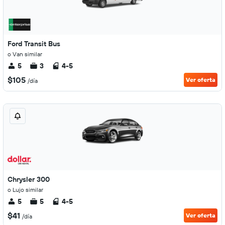
Ford Transit Bus
o Van similar
5
3
4-5
$105
Ver oferta
/día
Chrysler 300
o Lujo similar
5
5
4-5
$41
Ver oferta
/día