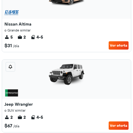
Nissan Altima
o Grande similar
5
2
4-5
$31
Ver oferta
/día
Jeep Wrangler
o SUV similar
2
2
4-5
$67
Ver oferta
/día