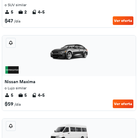
o SUV similar
5
2
4-5
$47
Ver oferta
/día
Nissan Maxima
o Lujo similar
5
5
4-5
$59
Ver oferta
/día