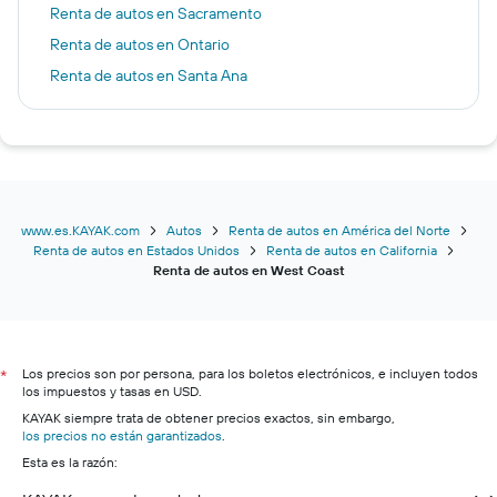
Renta de autos en Sacramento
Renta de autos en Ontario
Renta de autos en Santa Ana
Renta de autos en Anaheim
Renta de autos en Mexicali
Renta de autos en Fresno
Renta de autos en Long Beach
Renta de autos en Burbank
www.es.KAYAK.com
Autos
Renta de autos en América del Norte
Renta de autos en Estados Unidos
Renta de autos en California
Renta de autos en Bakersfield
Renta de autos en West Coast
Renta de autos en Palm Springs
Renta de autos en Santa Rosa
Renta de autos en Inglewood
Los precios son por persona, para los boletos electrónicos, e incluyen todos
*
Renta de autos en SeaTac
los impuestos y tasas en USD.
Renta de autos en Monterrey
KAYAK siempre trata de obtener precios exactos, sin embargo,
los precios no están garantizados
.
Renta de autos en Santa Bárbara
Esta es la razón:
Renta de autos en Eugene