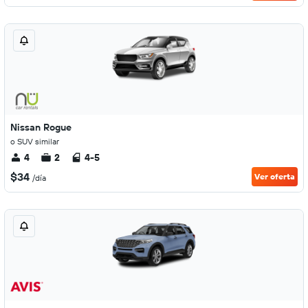
Nissan Rogue
o SUV similar
4
2
4-5
$34
Ver oferta
/día