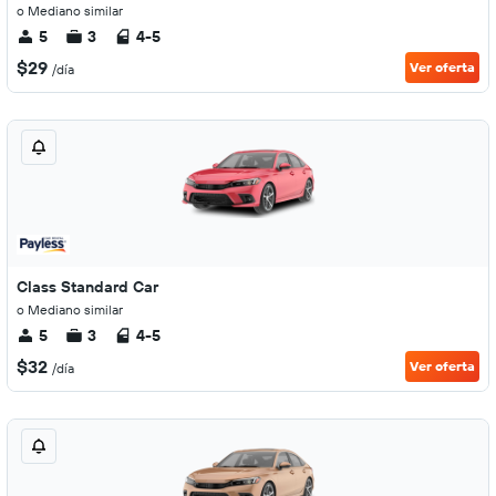
o Mediano similar
5
3
4-5
$29
Ver oferta
/día
Class Standard Car
o Mediano similar
5
3
4-5
$32
Ver oferta
/día