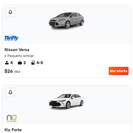
Nissan Versa
o Pequeño similar
4
2
4-5
$26
Ver oferta
/día
Kia Forte