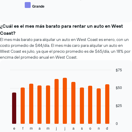
gráfico
promedio
Grande
muestra
End
de
of
1
los
interactive
eje
tipos
chart
X
de
¿Cuál es el mes más barato para rentar un auto en West
que
autos
Coast?
indica
más
El mes más barato para alquilar un auto en West Coast es enero, con un
la
populares.
costo promedio de $44/día. El mes más caro para alquilar un auto en
cantidad
West Coast es julio, ya que el precio promedio es de $65/día, un 18% por
de
encima del promedio anual en West Coast.
días
previos
a
$75
la
Bar
Chart
reserva.
graphic.
chart
El
with
$50
12
gráfico
bars.
muestra
1
$25
El
eje
siguiente
Y
gráfico
que
muestra
0
indica
e
f
m
a
m
j
j
a
s
o
n
d
el
End
el