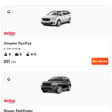
Chrysler Pacifica
o Van similar
5
5
4-5
$51
Ver oferta
/día
Nissan Pathfinder