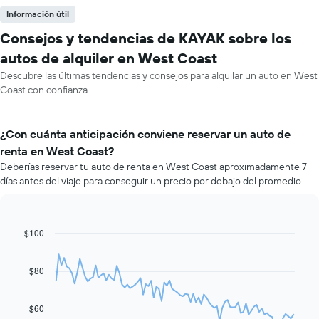
Información útil
Consejos y tendencias de KAYAK sobre los
autos de alquiler en West Coast
Descubre las últimas tendencias y consejos para alquilar un auto en West
Coast con confianza.
¿Con cuánta anticipación conviene reservar un auto de
renta en West Coast?
Deberías reservar tu auto de renta en West Coast aproximadamente 7
días antes del viaje para conseguir un precio por debajo del promedio.
$100
Line
Chart
graphic.
chart
with
91
$80
data
points.
$60
El