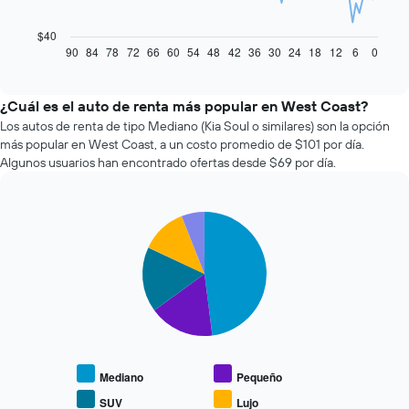
siguiente
gráfico
$40
muestra
90
84
78
72
66
60
54
48
42
36
30
24
18
12
6
0
End
of
cómo
interactive
varía
chart
el
¿Cuál es el auto de renta más popular en West Coast?
precio
Los autos de renta de tipo Mediano (Kia Soul o similares) son la opción
de
más popular en West Coast, a un costo promedio de $101 por día.
un
Algunos usuarios han encontrado ofertas desde $69 por día.
auto
de
renta
Pie
a
Chart
graphic.
chart
medida
with
que
5
se
slices.
acerca
la
El
fecha
siguiente
de
gráfico
la
muestra
Mediano
Pequeño
reserva.
el
El
precio
SUV
Lujo