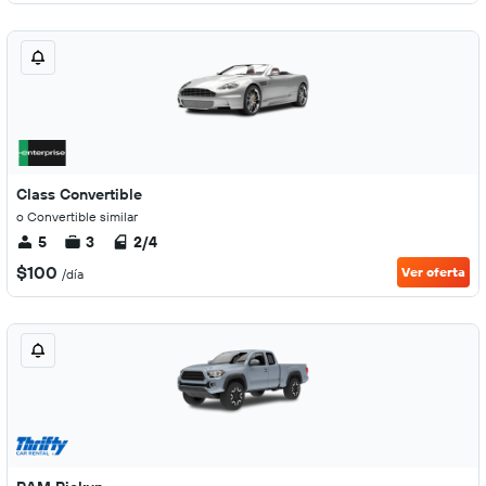
Class Convertible
o Convertible similar
5
3
2/4
$100
Ver oferta
/día