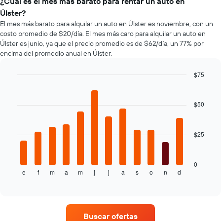
de
¿Cuál es el mes más barato para rentar un auto en
que
autos
Úlster?
indica
más
El mes más barato para alquilar un auto en Úlster es noviembre, con un
la
populares.
costo promedio de $20/día. El mes más caro para alquilar un auto en
cantidad
Úlster es junio, ya que el precio promedio es de $62/día, un 77% por
de
encima del promedio anual en Úlster.
días
previos
a
$75
la
Bar
Chart
reserva.
graphic.
chart
El
with
$50
12
gráfico
bars.
muestra
1
$25
El
eje
siguiente
Y
gráfico
que
muestra
0
indica
e
f
m
a
m
j
j
a
s
o
n
d
el
End
el
of
precio
precio
interactive
promedio
chart
promedio
de
de
un
un
Buscar ofertas
auto