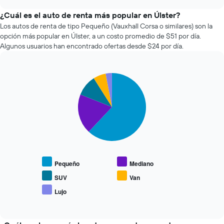
varía
chart
el
¿Cuál es el auto de renta más popular en Úlster?
precio
Los autos de renta de tipo Pequeño (Vauxhall Corsa o similares) son la
de
opción más popular en Úlster, a un costo promedio de $51 por día.
un
Algunos usuarios han encontrado ofertas desde $24 por día.
auto
de
renta
Pie
a
Chart
graphic.
chart
medida
with
que
5
se
slices.
acerca
la
El
fecha
siguiente
de
gráfico
la
muestra
Pequeño
Mediano
reserva.
el
El
precio
SUV
Van
gráfico
promedio
Lujo
muestra
End
de
of
1
los
interactive
eje
tipos
chart
X