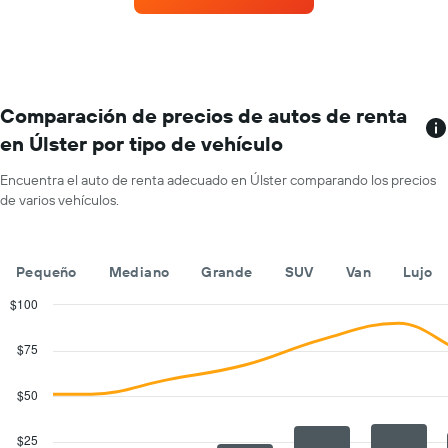
auto
de
de
renta
renta.
por
mes.
El
gráfico
Comparación de precios de autos de renta
muestra
en Úlster por tipo de vehículo
1
eje
Encuentra el auto de renta adecuado en Úlster comparando los precios
X
de varios vehículos.
que
indica
los
meses
Pequeño
Mediano
Grande
SUV
Van
Lujo
del
año.
$100
El
Combination
Chart
gráfico
graphic.
chart
$75
with
muestra
2
1
data
$50
eje
series.
Y
que
$25
The