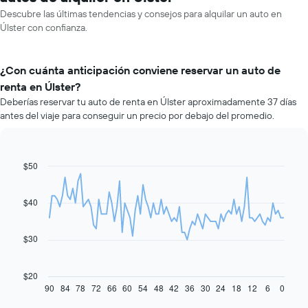
Descubre las últimas tendencias y consejos para alquilar un auto en
Úlster con confianza.
¿Con cuánta anticipación conviene reservar un auto de
renta en Úlster?
Deberías reservar tu auto de renta en Úlster aproximadamente 37 días
antes del viaje para conseguir un precio por debajo del promedio.
$50
Line
Chart
graphic.
chart
with
91
$40
data
points.
$30
El
siguiente
gráfico
$20
muestra
90
84
78
72
66
60
54
48
42
36
30
24
18
12
6
0
End
of
cómo
interactive