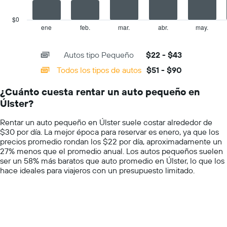
indica
chart
el
has
$0
precio
1
ene
feb.
mar.
abr.
may.
End
promedio
of
X
de
interactive
axis
chart
un
Autos tipo Pequeño
$22 - $43
displaying
auto
categories.
Todos los tipos de autos
$51 - $90
de
Range:
renta
14
por
¿Cuánto cuesta rentar un auto pequeño en
categories.
día.
Úlster?
The
chart
Rentar un auto pequeño en Úlster suele costar alrededor de
has
$30 por día. La mejor época para reservar es enero, ya que los
1
precios promedio rondan los $22 por día, aproximadamente un
Y
27% menos que el promedio anual. Los autos pequeños suelen
axis
ser un 58% más baratos que auto promedio en Úlster, lo que los
displaying
hace ideales para viajeros con un presupuesto limitado.
values.
Range:
0
to
100.