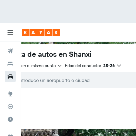
Vuelos
Renta de autos en Shanxi
Hoteles
Entrega en el mismo punto
Edad del conductor:
25-26
Autos
Explore
Rastreador
Cuándo ir