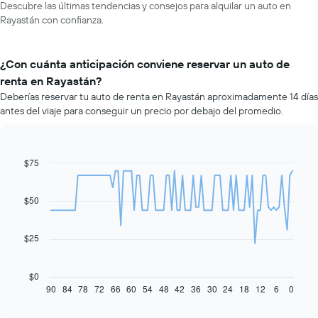
Descubre las últimas tendencias y consejos para alquilar un auto en
Rayastán con confianza.
¿Con cuánta anticipación conviene reservar un auto de
renta en Rayastán?
Deberías reservar tu auto de renta en Rayastán aproximadamente 14 días
antes del viaje para conseguir un precio por debajo del promedio.
$75
Line
Chart
graphic.
chart
with
91
$50
data
points.
$25
El
siguiente
gráfico
$0
muestra
90
84
78
72
66
60
54
48
42
36
30
24
18
12
6
0
End
of
cómo
interactive
varía
chart