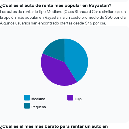
el
¿Cuál es el auto de renta más popular en Rayastán?
precio
Los autos de renta de tipo Mediano (Class Standard Car o similares) son
de
la opción más popular en Rayastán, a un costo promedio de $50 por día.
un
Algunos usuarios han encontrado ofertas desde $46 por día.
auto
de
renta
Pie
a
Chart
graphic.
chart
medida
with
que
3
se
slices.
acerca
la
El
fecha
siguiente
de
gráfico
la
muestra
reserva.
el
El
precio
Mediano
Lujo
gráfico
promedio
Pequeño
muestra
End
de
of
1
los
interactive
eje
tipos
chart
X
de
¿Cuál es el mes más barato para rentar un auto en