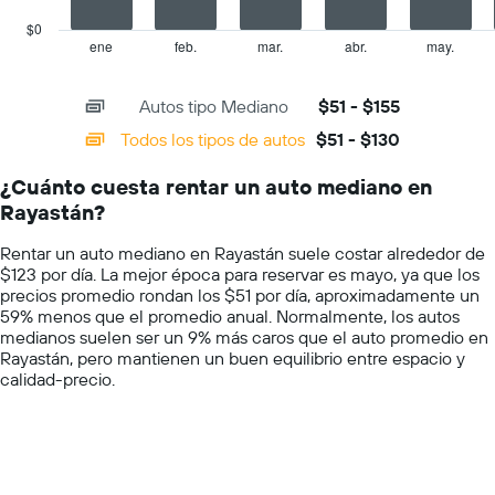
chart
el
has
$0
precio
1
ene
feb.
mar.
abr.
may.
End
promedio
of
X
de
interactive
axis
chart
un
Autos tipo Mediano
$51 - $155
displaying
auto
categories.
Todos los tipos de autos
$51 - $130
de
Range:
renta
14
por
¿Cuánto cuesta rentar un auto mediano en
categories.
día.
Rayastán?
The
chart
Rentar un auto mediano en Rayastán suele costar alrededor de
has
$123 por día. La mejor época para reservar es mayo, ya que los
1
precios promedio rondan los $51 por día, aproximadamente un
Y
59% menos que el promedio anual. Normalmente, los autos
axis
medianos suelen ser un 9% más caros que el auto promedio en
displaying
Rayastán, pero mantienen un buen equilibrio entre espacio y
values.
calidad-precio.
Range:
0
to
200.