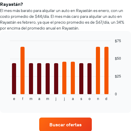
que
autos
Rayastán?
indica
más
El mes más barato para alquilar un auto en Rayastán es enero, con un
la
populares.
costo promedio de $44/día. El mes más caro para alquilar un auto en
cantidad
Rayastán es febrero, ya que el precio promedio es de $67/día, un 34%
de
por encima del promedio anual en Rayastán.
días
previos
a
$75
la
Bar
Chart
reserva.
graphic.
chart
El
with
$50
12
gráfico
bars.
muestra
1
$25
El
eje
siguiente
Y
gráfico
que
muestra
0
indica
e
f
m
a
m
j
j
a
s
o
n
d
el
End
el
of
precio
precio
interactive
promedio
chart
promedio
de
de
un
un
Buscar ofertas
auto
auto