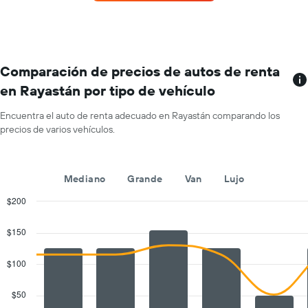
de
de
renta
renta.
por
mes.
El
gráfico
Comparación de precios de autos de renta
muestra
en Rayastán por tipo de vehículo
1
eje
Encuentra el auto de renta adecuado en Rayastán comparando los
X
precios de varios vehículos.
que
indica
los
meses
Mediano
Grande
Van
Lujo
del
año.
$200
El
Combination
Chart
gráfico
graphic.
chart
$150
with
muestra
2
1
data
$100
eje
series.
Y
que
$50
The
indica