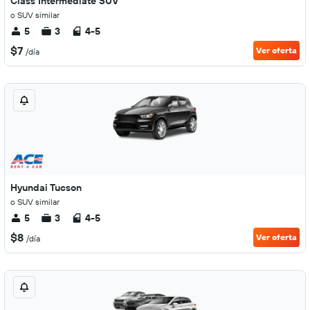
Class Intermediate SUV
o SUV similar
5
3
4-5
$7
Ver oferta
/día
Hyundai Tucson
o SUV similar
5
3
4-5
$8
Ver oferta
/día