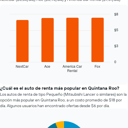
auto
de
renta
$8
a
Bar
Chart
medida
graphic.
chart
que
with
$5
se
4
bars.
acerca
la
$3
El
fecha
siguiente
de
gráfico
la
0
muestra
reserva.
NextCar
Ace
America Car
Fox
Rental
las
End
El
of
cuatro
gráfico
interactive
empresas
muestra
chart
de
1
¿Cuál es el auto de renta más popular en Quintana Roo?
renta
eje
Los autos de renta de tipo Pequeño (Mitsubishi Lancer o similares) son la
de
X
opción más popular en Quintana Roo, a un costo promedio de $18 por
autos
que
día. Algunos usuarios han encontrado ofertas desde $6 por día.
más
indica
económicas
la
de
cantidad
Pie
Chart
las
de
graphic.