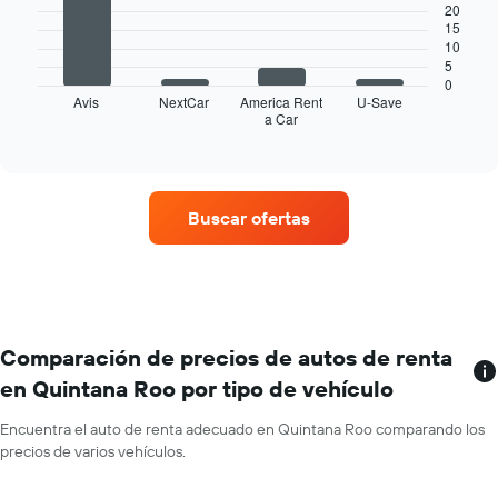
20
X
15
El
que
10
siguiente
indica
5
gráfico
los
0
muestra
Avis
NextCar
America Rent
U-Save
meses
a Car
las
End
del
of
cuatro
año.
interactive
empresas
chart
El
de
gráfico
renta
muestra
Buscar ofertas
de
1
autos
eje
con
Y
más
que
sucursales.
indica
El
el
gráfico
Comparación de precios de autos de renta
precio
muestra
promedio
en Quintana Roo por tipo de vehículo
1
de
eje
un
Encuentra el auto de renta adecuado en Quintana Roo comparando los
X
auto
precios de varios vehículos.
que
de
indica
renta