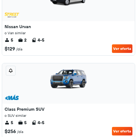
Nissan Urvan
o Van similar
5
2
4-5
$129
Ver oferta
/día
Class Premium SUV
o SUV similar
5
5
4-5
$256
Ver oferta
/día