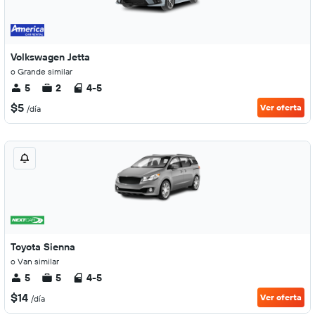
Volkswagen Jetta
o Grande similar
5
2
4-5
$5
Ver oferta
/día
Toyota Sienna
o Van similar
5
5
4-5
$14
Ver oferta
/día