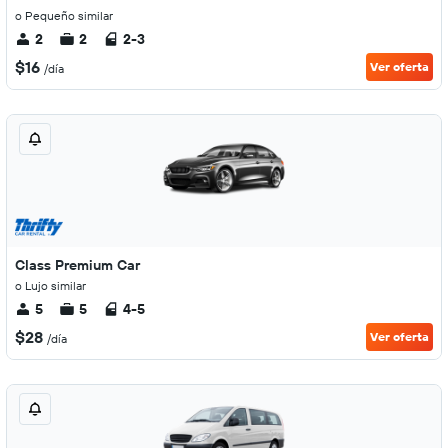
o Pequeño similar
2
2
2-3
$16
Ver oferta
/día
Class Premium Car
o Lujo similar
5
5
4-5
$28
Ver oferta
/día