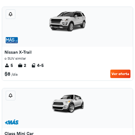
Nissan X-Trail
o SUV similar
5
2
4-5
$8
Ver oferta
/día
Class Mini Car