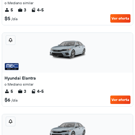
o Mediano similar
5
3
4-5
$5
Ver oferta
/día
Hyundai Elantra
o Mediano similar
5
3
4-5
$6
Ver oferta
/día