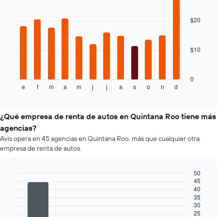
Bar
Chart
eje
graphic.
chart
with
Y
$20
12
que
bars.
indica
el
$10
El
precio
siguiente
más
gráfico
barato
muestra
0
de
e
f
m
a
m
j
j
a
s
o
n
d
el
End
un
of
precio
interactive
auto
promedio
chart
de
de
¿Qué empresa de renta de autos en Quintana Roo tiene más
renta
un
agencias?
por
auto
empresa.
Avis opera en 45 agencias en Quintana Roo, más que cualquier otra
de
empresa de renta de autos.
renta
por
mes.
50
El
45
Bar
Chart
gráfico
40
graphic.
chart
35
muestra
with
30
4
1
25
bars.
eje