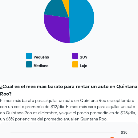
chart
últimas
días
with
72
previos
4
horas.
a
slices.
El
la
gráfico
reserva.
El
muestra
El
siguiente
1
gráfico
gráfico
eje
muestra
muestra
X
1
el
que
eje
precio
Pequeño
SUV
indica
Y
promedio
Mediano
Lujo
las
que
End
de
of
4
indica
los
interactive
empresas
el
tipos
chart
más
precio
de
¿Cuál es el mes más barato para rentar un auto en Quintana
baratas
promedio
autos
Roo?
de
de
más
El mes más barato para alquilar un auto en Quintana Roo es septiembre,
renta
un
populares.
con un costo promedio de $12/día. El mes más caro para alquilar un auto
de
auto
en Quintana Roo es diciembre, ya que el precio promedio es de $28/día,
autos
de
un 68% por encima del promedio anual en Quintana Roo.
El
renta.
gráfico
muestra
$30
1