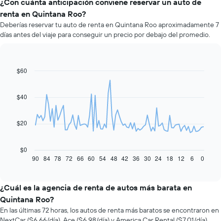
¿Con cuánta anticipación conviene reservar un auto de
renta en Quintana Roo?
Deberías reservar tu auto de renta en Quintana Roo aproximadamente 7
días antes del viaje para conseguir un precio por debajo del promedio.
$60
Line
Chart
graphic.
chart
with
91
$40
data
points.
$20
El
siguiente
gráfico
$0
muestra
90
84
78
72
66
60
54
48
42
36
30
24
18
12
6
0
End
of
cómo
interactive
varía
chart
el
¿Cuál es la agencia de renta de autos más barata en
precio
Quintana Roo?
de
En las últimas 72 horas, los autos de renta más baratos se encontraron en
un
NextCar ($6,66/día), Ace ($6,98/día) y America Car Rental ($7,01/día).