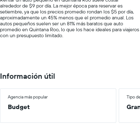
has
empresa.
alrededor de $9 por día. La mejor época para reservar es
1
setiembre, ya que los precios promedio rondan los $5 por día,
Y
aproximadamente un 45% menos que el promedio anual. Los
axis
autos pequeños suelen ser un 81% más baratos que auto
displaying
promedio en Quintana Roo, lo que los hace ideales para viajeros
values.
con un presupuesto limitado.
Range:
0
to
75.
Información útil
Agencia más popular
Tipo d
Budget
Gra