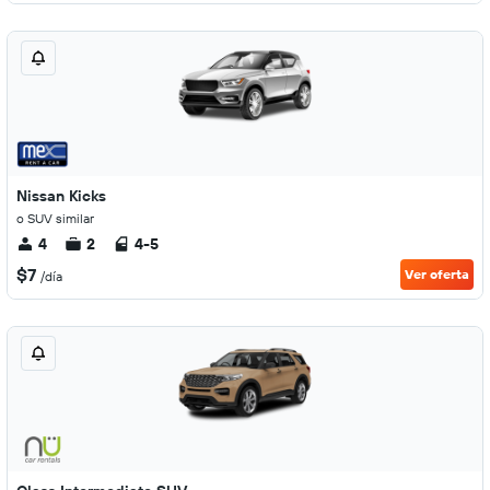
Nissan Kicks
o SUV similar
4
2
4-5
$7
Ver oferta
/día