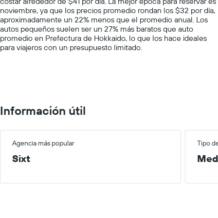
costar alrededor de $41 por día. La mejor época para reservar es
1
noviembre, ya que los precios promedio rondan los $32 por día,
Y
aproximadamente un 22% menos que el promedio anual. Los
axis
autos pequeños suelen ser un 27% más baratos que auto
displaying
promedio en Prefectura de Hokkaido, lo que los hace ideales
values.
para viajeros con un presupuesto limitado.
Range:
0
to
100.
Información útil
Agencia más popular
Tipo d
Sixt
Med