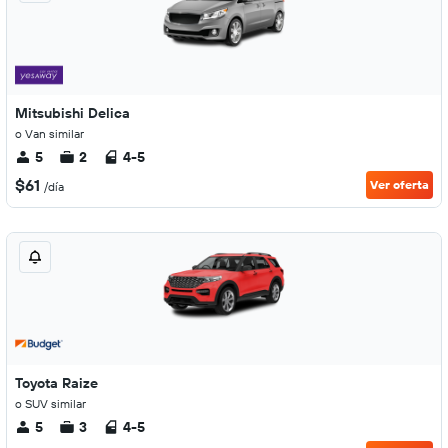
Mitsubishi Delica
o Van similar
5
2
4-5
$61
Ver oferta
/día
Toyota Raize
o SUV similar
5
3
4-5