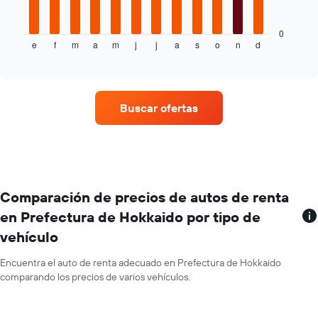
indica
siguiente
el
gráfico
precio
muestra
0
e
f
m
a
m
j
j
a
s
o
n
d
promedio
el
End
of
de
precio
interactive
un
promedio
chart
auto
de
de
un
Buscar ofertas
renta.
auto
de
renta
por
mes.
El
gráfico
Comparación de precios de autos de renta
muestra
en Prefectura de Hokkaido por tipo de
1
vehículo
eje
X
que
Encuentra el auto de renta adecuado en Prefectura de Hokkaido
indica
comparando los precios de varios vehículos.
los
meses
del