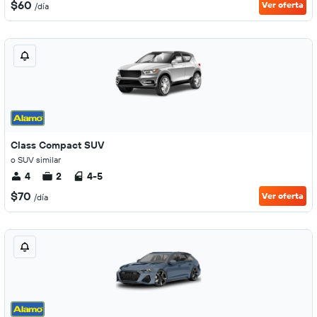
$60
Ver oferta
/día
Class Compact SUV
o SUV similar
4
2
4-5
$70
Ver oferta
/día