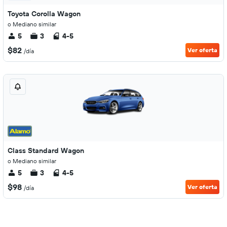
Toyota Corolla Wagon
o Mediano similar
5
3
4-5
$82
Ver oferta
/día
Class Standard Wagon
o Mediano similar
5
3
4-5
$98
Ver oferta
/día