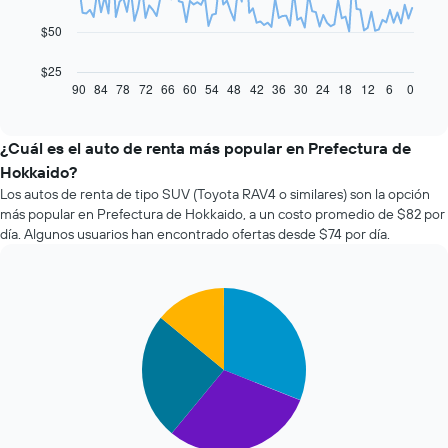
El
$50
siguiente
gráfico
$25
muestra
90
84
78
72
66
60
54
48
42
36
30
24
18
12
6
0
End
of
cómo
interactive
varía
chart
el
¿Cuál es el auto de renta más popular en Prefectura de
precio
Hokkaido?
de
Los autos de renta de tipo SUV (Toyota RAV4 o similares) son la opción
un
más popular en Prefectura de Hokkaido, a un costo promedio de $82 por
auto
día. Algunos usuarios han encontrado ofertas desde $74 por día.
de
renta
a
medida
Pie
Chart
que
graphic.
chart
with
se
4
acerca
slices.
la
fecha
El
de
siguiente
la
gráfico
reserva.