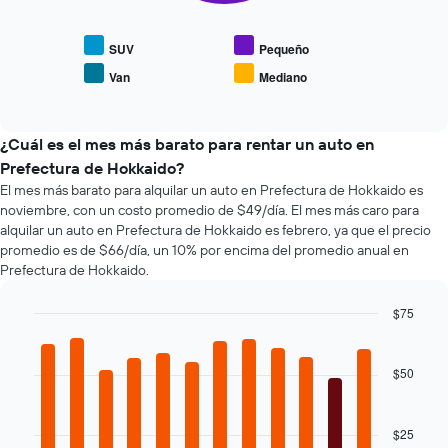
muestra
El
el
gráfico
precio
SUV
Pequeño
muestra
promedio
1
Van
Mediano
End
de
eje
of
los
interactive
X
tipos
chart
que
de
¿Cuál es el mes más barato para rentar un auto en
indica
autos
Prefectura de Hokkaido?
la
más
cantidad
El mes más barato para alquilar un auto en Prefectura de Hokkaido es
populares.
de
noviembre, con un costo promedio de $49/día. El mes más caro para
días
alquilar un auto en Prefectura de Hokkaido es febrero, ya que el precio
previos
promedio es de $66/día, un 10% por encima del promedio anual en
a
Prefectura de Hokkaido.
la
reserva.
$75
El
Bar
Chart
gráfico
graphic.
chart
muestra
with
$50
1
12
eje
bars.
Y
$25
que
El