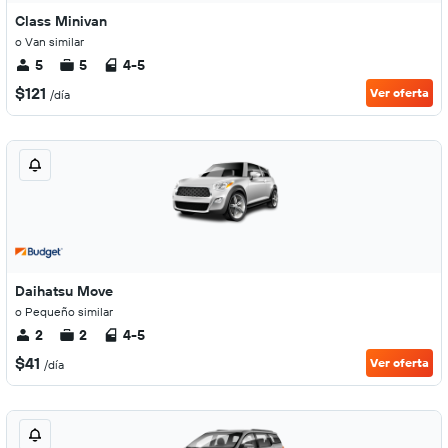
Class Minivan
o Van similar
5
5
4-5
$121
Ver oferta
/día
Daihatsu Move
o Pequeño similar
2
2
4-5
$41
Ver oferta
/día