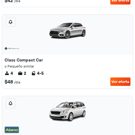
$42
Ver oferta
/día
Class Compact Car
o Pequeño similar
4
2
4-5
$48
Ver oferta
/día