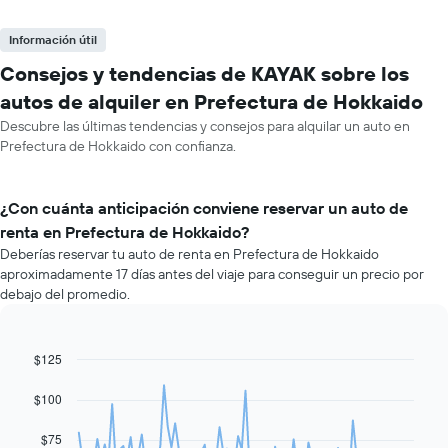
Información útil
Consejos y tendencias de KAYAK sobre los
autos de alquiler en Prefectura de Hokkaido
Descubre las últimas tendencias y consejos para alquilar un auto en
Prefectura de Hokkaido con confianza.
¿Con cuánta anticipación conviene reservar un auto de
renta en Prefectura de Hokkaido?
Deberías reservar tu auto de renta en Prefectura de Hokkaido
aproximadamente 17 días antes del viaje para conseguir un precio por
debajo del promedio.
$125
Line
Chart
graphic.
chart
with
$100
91
data
$75
points.