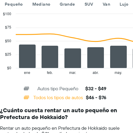
Pequeño
Mediano
Grande
SUV
Van
Lujo
año.
El
$100
gráfico
Combination
Chart
muestra
graphic.
chart
$75
1
with
eje
2
Y
data
$50
series.
que
indica
$25
The
el
chart
precio
has
promedio
$0
1
de
ene
feb.
mar.
abr.
may.
End
of
X
un
interactive
axis
auto
chart
Autos tipo Pequeño
$32 - $49
displaying
de
categories.
renta
Todos los tipos de autos
$46 - $76
Range:
por
14
día.
¿Cuánto cuesta rentar un auto pequeño en
categories.
Prefectura de Hokkaido?
The
chart
Rentar un auto pequeño en Prefectura de Hokkaido suele
has