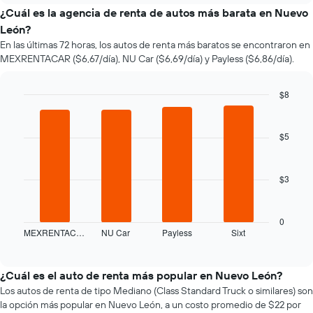
el
¿Cuál es la agencia de renta de autos más barata en Nuevo
precio
León?
de
En las últimas 72 horas, los autos de renta más baratos se encontraron en
un
MEXRENTACAR ($6,67/día), NU Car ($6,69/día) y Payless ($6,86/día).
auto
de
renta
$8
a
Bar
Chart
medida
graphic.
chart
que
with
$5
se
4
bars.
acerca
la
$3
El
fecha
siguiente
de
gráfico
la
muestra
reserva.
0
MEXRENTAC…
NU Car
Payless
Sixt
las
End
El
of
cuatro
gráfico
interactive
empresas
muestra
chart
de
1
¿Cuál es el auto de renta más popular en Nuevo León?
renta
eje
Los autos de renta de tipo Mediano (Class Standard Truck o similares) son
de
X
la opción más popular en Nuevo León, a un costo promedio de $22 por