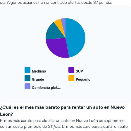
autos
que
día. Algunos usuarios han encontrado ofertas desde $7 por día.
más
indica
económicas
la
de
cantidad
Pie
Chart
las
de
graphic.
chart
últimas
días
with
72
previos
5
horas.
a
slices.
El
la
gráfico
reserva.
El
muestra
El
siguiente
1
gráfico
gráfico
eje
muestra
muestra
Mediano
SUV
X
1
el
que
eje
precio
Grande
Pequeño
indica
Y
promedio
Camioneta pick…
las
que
End
de
of
4
indica
los
interactive
empresas
el
tipos
chart
más
precio
de
¿Cuál es el mes más barato para rentar un auto en Nuevo
baratas
promedio
autos
León?
de
de
más
El mes más barato para alquilar un auto en Nuevo León es septiembre,
renta
un
populares.
con un costo promedio de $11/día. El mes más caro para alquilar un auto
de
auto