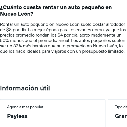
un
14
auto
¿Cuánto cuesta rentar un auto pequeño en
categories.
de
Nuevo León?
The
renta
chart
por
Rentar un auto pequeño en Nuevo León suele costar alrededor
has
empresa.
de $8 por día. La mejor época para reservar es enero, ya que los
1
precios promedio rondan los $4 por día, aproximadamente un
Y
50% menos que el promedio anual. Los autos pequeños suelen
axis
ser un 82% más baratos que auto promedio en Nuevo León, lo
displaying
que los hace ideales para viajeros con un presupuesto limitado.
values.
Range:
0
to
75.
Información útil
Agencia más popular
Tipo d
Payless
Gra