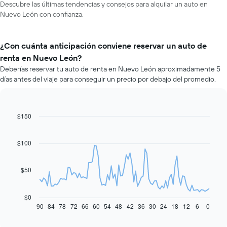
Descubre las últimas tendencias y consejos para alquilar un auto en
Nuevo León con confianza.
¿Con cuánta anticipación conviene reservar un auto de
renta en Nuevo León?
Deberías reservar tu auto de renta en Nuevo León aproximadamente 5
días antes del viaje para conseguir un precio por debajo del promedio.
$150
Line
Chart
graphic.
chart
with
91
$100
data
points.
$50
El
siguiente
gráfico
$0
muestra
90
84
78
72
66
60
54
48
42
36
30
24
18
12
6
0
End
of
cómo
interactive
varía
chart