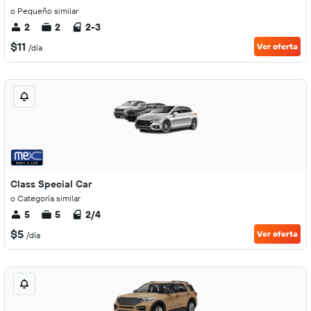
o Pequeño similar
2
2
2-3
$11
Ver oferta
/día
Class Special Car
o Categoría similar
5
5
2/4
$5
Ver oferta
/día