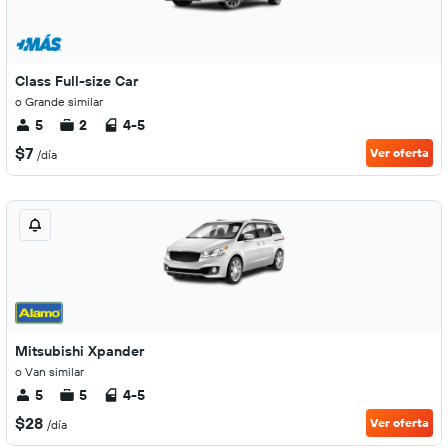
Class Full-size Car
o Grande similar
5
2
4-5
$7
Ver oferta
/día
Mitsubishi Xpander
o Van similar
5
5
4-5
$28
Ver oferta
/día