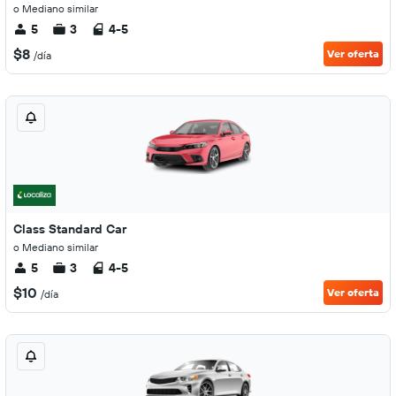
o Mediano similar
5
3
4-5
$8
Ver oferta
/día
Class Standard Car
o Mediano similar
5
3
4-5
$10
Ver oferta
/día