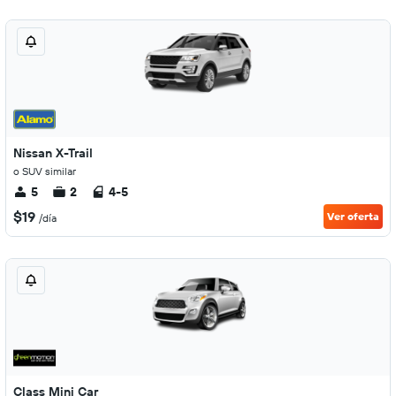
Nissan X-Trail
o SUV similar
5
2
4-5
$19
Ver oferta
/día
Class Mini Car