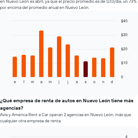
en Nuevo León es abril, ya que el precio promedio es de $33/día, un 73%
autos
de
por encima del promedio anual en Nuevo León.
El
renta.
gráfico
muestra
$40
1
Bar
Chart
eje
graphic.
chart
$30
with
Y
12
que
bars.
$20
indica
el
El
precio
$10
siguiente
más
gráfico
barato
muestra
0
de
e
f
m
a
m
j
j
a
s
o
n
d
el
End
un
of
precio
interactive
auto
promedio
chart
de
de
¿Qué empresa de renta de autos en Nuevo León tiene más
renta
un
agencias?
por
auto
empresa.
Avis y America Rent a Car operan 2 agencias en Nuevo León, más que
de
cualquier otra empresa de renta.
renta
por
mes.
4