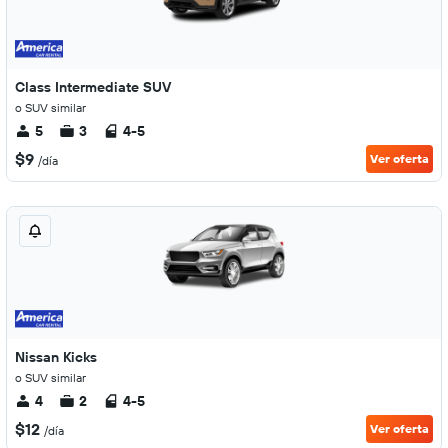
Class Intermediate SUV
o SUV similar
5
3
4-5
$9
Ver oferta
/día
Nissan Kicks
o SUV similar
4
2
4-5
$12
Ver oferta
/día