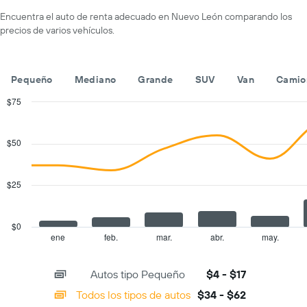
eje
un
Encuentra el auto de renta adecuado en Nuevo León comparando los
X
auto
precios de varios vehículos.
que
de
indica
renta
las
por
empresas
día.
Pequeño
Mediano
Grande
SUV
Van
Camio
de
renta
$75
de
Combination
Chart
autos.
graphic.
chart
with
El
$50
2
gráfico
data
muestra
series.
1
$25
eje
The
Y
chart
que
has
$0
indica
1
ene
feb.
mar.
abr.
may.
End
el
of
X
precio
interactive
axis
chart
más
Autos tipo Pequeño
$4 - $17
displaying
barato
categories.
Todos los tipos de autos
$34 - $62
de
Range: