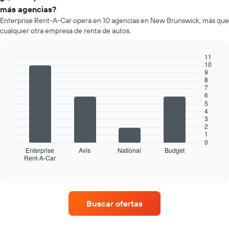
un
empresa.
más agencias?
auto
Enterprise Rent-A-Car opera en 10 agencias en New Brunswick, más que
de
cualquier otra empresa de renta de autos.
renta
por
mes.
11
El
10
Bar
Chart
9
gráfico
graphic.
chart
8
muestra
with
7
4
1
6
bars.
eje
5
4
X
3
El
que
2
siguiente
indica
1
gráfico
los
0
muestra
Enterprise
Avis
National
Budget
meses
Rent-A-Car
las
End
del
of
cuatro
año.
interactive
empresas
chart
El
de
gráfico
renta
muestra
Buscar ofertas
de
1
autos
eje
con