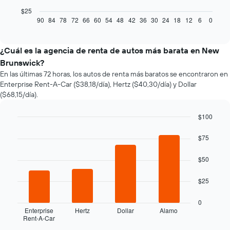
gráfico
$25
muestra
90
84
78
72
66
60
54
48
42
36
30
24
18
12
6
0
End
of
cómo
interactive
varía
chart
el
¿Cuál es la agencia de renta de autos más barata en New
precio
Brunswick?
de
En las últimas 72 horas, los autos de renta más baratos se encontraron en
un
Enterprise Rent-A-Car ($38,18/día), Hertz ($40,30/día) y Dollar
auto
($68,15/día).
de
renta
a
$100
medida
Bar
Chart
que
graphic.
chart
$75
with
se
4
acerca
$50
bars.
la
fecha
El
$25
de
siguiente
la
gráfico
0
reserva.
muestra
Enterprise
Hertz
Dollar
Alamo
El
Rent-A-Car
las
End
gráfico
of
cuatro