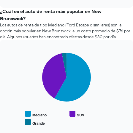
interactive
muestra
empresas
chart
1
de
¿Cuál es el auto de renta más popular en New
eje
renta
Brunswick?
X
de
que
Los autos de renta de tipo Mediano (Ford Escape o similares) son la
autos
indica
opción más popular en New Brunswick, a un costo promedio de $76 por
más
la
día. Algunos usuarios han encontrado ofertas desde $30 por día.
económicas
cantidad
de
de
las
días
últimas
Pie
Chart
previos
graphic.
chart
72
a
with
horas.
la
3
El
reserva.
slices.
gráfico
El
muestra
gráfico
El
1
muestra
siguiente
eje
1
gráfico
X
eje
muestra
que
Y
el
indica
que
precio
Mediano
SUV
las
indica
promedio
Grande
4
End
el
de
empresas
of
precio
los
interactive