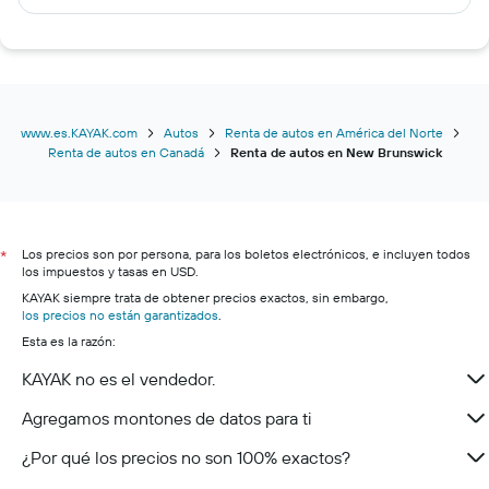
Renta de autos en Halifax
Renta de autos en Winnipeg
Renta de autos en Laval
Renta de autos en London
Renta de autos en Kelowna
www.es.KAYAK.com
Autos
Renta de autos en América del Norte
Renta de autos en Canadá
Renta de autos en New Brunswick
Renta de autos en Saskatoon
Renta de autos en Victoria
Renta de autos en Hamilton
Los precios son por persona, para los boletos electrónicos, e incluyen todos
Renta de autos en Windsor
*
los impuestos y tasas en USD.
Renta de autos en Brampton
KAYAK siempre trata de obtener precios exactos, sin embargo,
los precios no están garantizados
.
Esta es la razón:
KAYAK no es el vendedor.
Agregamos montones de datos para ti
¿Por qué los precios no son 100% exactos?