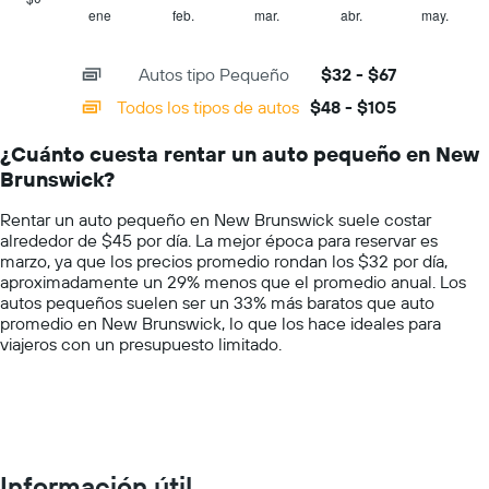
indica
1
ene
feb.
mar.
abr.
may.
End
el
of
X
precio
interactive
axis
chart
más
Autos tipo Pequeño
$32 - $67
displaying
barato
categories.
Todos los tipos de autos
$48 - $105
de
Range:
un
14
auto
¿Cuánto cuesta rentar un auto pequeño en New
categories.
de
Brunswick?
The
renta
chart
por
Rentar un auto pequeño en New Brunswick suele costar
has
empresa.
alrededor de $45 por día. La mejor época para reservar es
1
marzo, ya que los precios promedio rondan los $32 por día,
Y
aproximadamente un 29% menos que el promedio anual. Los
axis
autos pequeños suelen ser un 33% más baratos que auto
displaying
promedio en New Brunswick, lo que los hace ideales para
values.
viajeros con un presupuesto limitado.
Range:
0
to
150.
Información útil