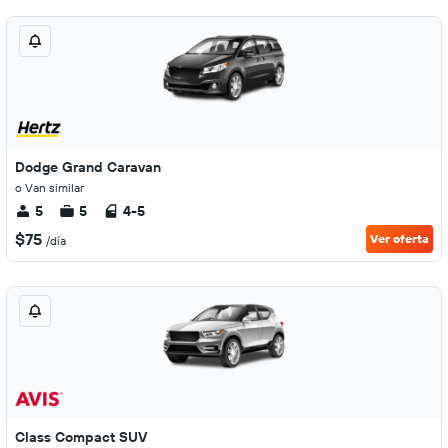
Dodge Grand Caravan
o Van similar
5
5
4-5
$75
Ver oferta
/día
Class Compact SUV