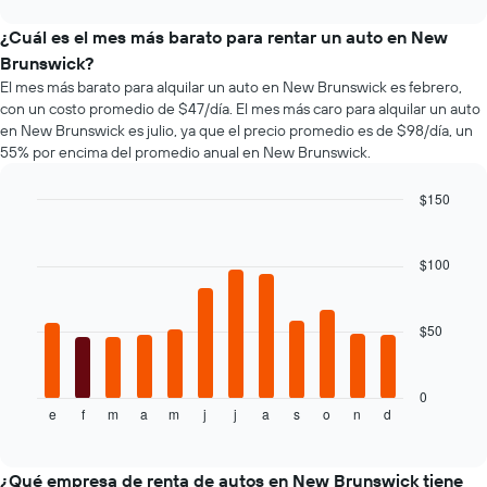
más
promedio
tipos
chart
baratas
de
de
¿Cuál es el mes más barato para rentar un auto en New
de
un
autos
Brunswick?
renta
auto
más
El mes más barato para alquilar un auto en New Brunswick es febrero,
de
de
populares.
con un costo promedio de $47/día. El mes más caro para alquilar un auto
autos
renta.
El
en New Brunswick es julio, ya que el precio promedio es de $98/día, un
gráfico
55% por encima del promedio anual en New Brunswick.
muestra
1
$150
eje
Bar
Chart
Y
graphic.
chart
que
with
$100
indica
12
bars.
el
precio
$50
El
más
siguiente
barato
gráfico
de
muestra
0
un
e
f
m
a
m
j
j
a
s
o
n
d
el
End
auto
of
precio
de
interactive
promedio
chart
renta
de
¿Qué empresa de renta de autos en New Brunswick tiene
por