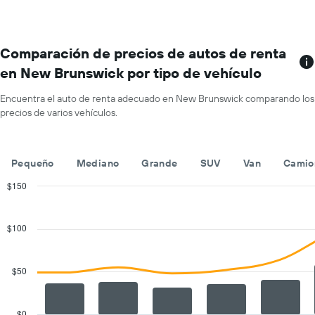
Y
más
que
sucursales.
indica
El
el
gráfico
Comparación de precios de autos de renta
precio
muestra
promedio
en New Brunswick por tipo de vehículo
1
de
eje
un
Encuentra el auto de renta adecuado en New Brunswick comparando los
X
auto
precios de varios vehículos.
que
de
indica
renta
las
por
empresas
día.
Pequeño
Mediano
Grande
SUV
Van
Camio
de
renta
$150
de
Combination
Chart
autos.
graphic.
chart
with
El
$100
2
gráfico
data
muestra
series.
1
$50
eje
The
Y
chart
que
has
$0