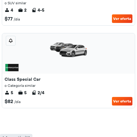
o SUV similar
4
2
4-5
$77
Ver oferta
/día
Class Special Car
o Categoría similar
5
5
2/4
$82
Ver oferta
/día