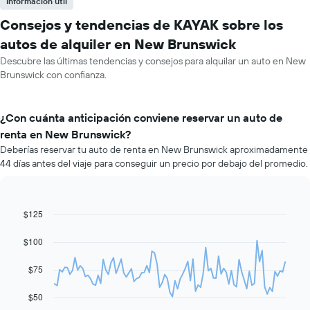
Información útil
Consejos y tendencias de KAYAK sobre los
autos de alquiler en New Brunswick
Descubre las últimas tendencias y consejos para alquilar un auto en New
Brunswick con confianza.
¿Con cuánta anticipación conviene reservar un auto de
renta en New Brunswick?
Deberías reservar tu auto de renta en New Brunswick aproximadamente
44 días antes del viaje para conseguir un precio por debajo del promedio.
$125
Line
Chart
graphic.
chart
with
$100
91
data
$75
points.
El
$50
siguiente