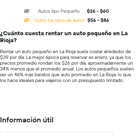
X
precio
interactive
axis
chart
más
Autos tipo Pequeño
$26 - $60
displaying
barato
categories.
Todos los tipos de autos
$56 - $86
de
Range:
un
14
auto
¿Cuánto cuesta rentar un auto pequeño en La
categories.
de
Rioja?
The
renta
chart
por
Rentar un auto pequeño en La Rioja suele costar alrededor de
has
empresa.
$39 por día. La mejor época para reservar es enero, ya que los
1
precios promedio rondan los $26 por día, aproximadamente un
Y
34% menos que el promedio anual. Los autos pequeños suelen
axis
ser un 46% más baratos que auto promedio en La Rioja, lo que
displaying
los hace ideales para viajeros con un presupuesto limitado.
values.
Range:
0
to
100.
Información útil