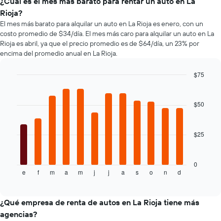
de
¿Cuál es el mes más barato para rentar un auto en La
eje
renta
Rioja?
X
de
que
El mes más barato para alquilar un auto en La Rioja es enero, con un
autos
indica
costo promedio de $34/día. El mes más caro para alquilar un auto en La
más
la
Rioja es abril, ya que el precio promedio es de $64/día, un 23% por
económicas
cantidad
encima del promedio anual en La Rioja.
de
de
las
días
$75
últimas
previos
72
Bar
Chart
a
graphic.
chart
horas.
la
with
El
$50
reserva.
12
gráfico
El
bars.
muestra
gráfico
1
$25
muestra
El
eje
1
siguiente
X
eje
gráfico
que
Y
muestra
0
indica
e
f
m
a
m
j
j
a
s
o
n
d
que
el
End
las
of
indica
precio
interactive
4
el
promedio
chart
empresas
precio
de
¿Qué empresa de renta de autos en La Rioja tiene más
más
promedio
un
agencias?
baratas
de
auto