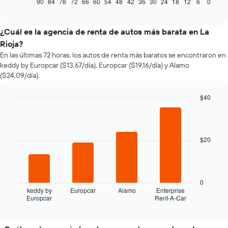
muestra
90
84
78
72
66
60
54
48
42
36
30
24
18
12
6
0
End
of
cómo
interactive
varía
chart
el
¿Cuál es la agencia de renta de autos más barata en La
precio
Rioja?
de
En las últimas 72 horas, los autos de renta más baratos se encontraron en
un
keddy by Europcar ($13,67/día), Europcar ($19,16/día) y Alamo
auto
($24,09/día).
de
renta
a
$40
medida
Bar
Chart
que
graphic.
chart
with
se
4
acerca
$20
bars.
la
fecha
El
de
siguiente
la
gráfico
0
reserva.
muestra
keddy by
Europcar
Alamo
Enterprise
El
Europcar
Rent-A-Car
las
End
gráfico
of
cuatro
interactive
muestra
empresas
chart
1