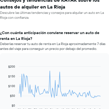
autos de alquiler en La Rioja
Descubre las últimas tendencias y consejos para alquilar un auto en La
Rioja con confianza.
¿Con cuánta anticipación conviene reservar un auto de
renta en La Rioja?
Deberías reservar tu auto de renta en La Rioja aproximadamente 7 días
antes del viaje para conseguir un precio por debajo del promedio.
$200
Line
Chart
graphic.
chart
with
$150
91
data
$100
points.
El
$50
siguiente
gráfico
$0