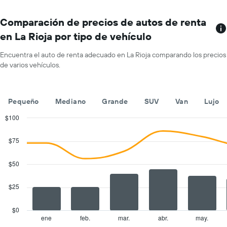
sucursales.
indica
El
el
gráfico
Comparación de precios de autos de renta
precio
muestra
promedio
en La Rioja por tipo de vehículo
1
de
eje
un
Encuentra el auto de renta adecuado en La Rioja comparando los precios
X
auto
de varios vehículos.
que
de
indica
renta
las
por
empresas
día.
Pequeño
Mediano
Grande
SUV
Van
Lujo
de
renta
$100
de
Combination
Chart
autos.
graphic.
chart
$75
with
El
2
gráfico
data
$50
muestra
series.
1
eje
$25
The
Y
chart
que
has
$0
indica
1
ene
feb.
mar.
abr.
may.
End
el
of