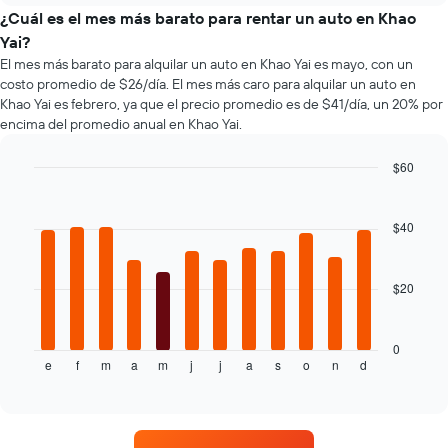
el
¿Cuál es el mes más barato para rentar un auto en Khao
precio
Yai?
de
El mes más barato para alquilar un auto en Khao Yai es mayo, con un
un
costo promedio de $26/día. El mes más caro para alquilar un auto en
auto
Khao Yai es febrero, ya que el precio promedio es de $41/día, un 20% por
de
encima del promedio anual en Khao Yai.
renta
a
medida
$60
que
Bar
Chart
se
graphic.
chart
with
acerca
$40
12
la
bars.
fecha
de
$20
El
la
siguiente
reserva.
gráfico
El
muestra
0
gráfico
e
f
m
a
m
j
j
a
s
o
n
d
el
End
muestra
of
precio
1
interactive
promedio
chart
eje
de
X
un