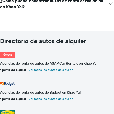
¿Cómo puedo encontrar autos de renta cerca de mí
que
de
indica
en Khao Yai?
renta.
el
precio
promedio
de
un
auto
de
Directorio de autos de alquiler
renta
por
día.
Agencias de renta de autos de ASAP Car Rentals en Khao Yai
1 punto de alquiler
Ver todos los puntos de alquiler
Agencias de renta de autos de Budget en Khao Yai
1 punto de alquiler
Ver todos los puntos de alquiler