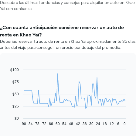
Descubre las últimas tendencias y consejos para alquilar un auto en Khao
Yai con confianza.
¿Con cuánta anticipación conviene reservar un auto de
renta en Khao Yai?
Deberías reservar tu auto de renta en Khao Yai aproximadamente 35 días
antes del viaje para conseguir un precio por debajo del promedio.
$100
Line
Chart
graphic.
chart
with
$75
91
data
$50
points.
El
$25
siguiente
gráfico
$0
muestra
90
84
78
72
66
60
54
48
42
36
30
24
18
12
6
0
End
of
cómo
interactive
varía
chart