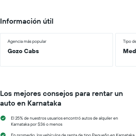
Información útil
Agencia más popular
Tipo d
Gozo Cabs
Med
Los mejores consejos para rentar un
auto en Karnataka
El 25% de nuestros usuarios encontró autos de alquiler en
Karnataka por $36 o menos
En promedio, los vehículos de renta de tipo Pequeño en Karnataka