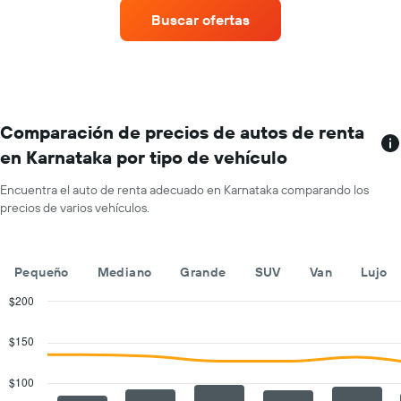
un
un
Buscar ofertas
auto
auto
de
de
renta
renta.
por
mes.
El
gráfico
Comparación de precios de autos de renta
muestra
en Karnataka por tipo de vehículo
1
eje
Encuentra el auto de renta adecuado en Karnataka comparando los
X
precios de varios vehículos.
que
indica
los
meses
Pequeño
Mediano
Grande
SUV
Van
Lujo
del
año.
$200
El
Combination
Chart
gráfico
graphic.
chart
$150
with
muestra
2
1
data
$100
eje
series.