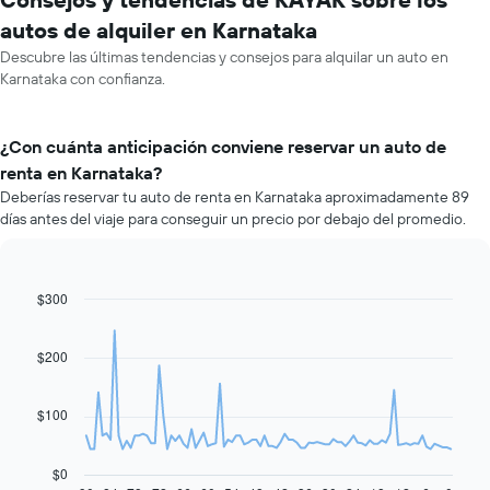
autos de alquiler en Karnataka
Descubre las últimas tendencias y consejos para alquilar un auto en
Karnataka con confianza.
¿Con cuánta anticipación conviene reservar un auto de
renta en Karnataka?
Deberías reservar tu auto de renta en Karnataka aproximadamente 89
días antes del viaje para conseguir un precio por debajo del promedio.
$300
Line
Chart
graphic.
chart
with
91
$200
data
points.
$100
El
siguiente
gráfico
$0