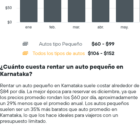
Y
que
$50
The
indica
chart
el
has
$0
precio
1
ene
feb.
mar.
abr.
may.
End
promedio
of
X
de
interactive
axis
chart
un
Autos tipo Pequeño
$60 - $99
displaying
auto
categories.
Todos los tipos de autos
$106 - $152
de
Range:
renta
14
por
¿Cuánto cuesta rentar un auto pequeño en
categories.
día.
Karnataka?
The
chart
Rentar un auto pequeño en Karnataka suele costar alrededor de
has
$84 por día. La mejor época para reservar es diciembre, ya que
1
los precios promedio rondan los $60 por día, aproximadamente
Y
un 29% menos que el promedio anual. Los autos pequeños
axis
suelen ser un 35% más baratos que auto promedio en
displaying
Karnataka, lo que los hace ideales para viajeros con un
values.
presupuesto limitado.
Range:
0
to
200.