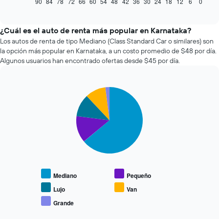
muestra
90
84
78
72
66
60
54
48
42
36
30
24
18
12
6
0
End
of
cómo
interactive
varía
chart
el
¿Cuál es el auto de renta más popular en Karnataka?
precio
Los autos de renta de tipo Mediano (Class Standard Car o similares) son
de
la opción más popular en Karnataka, a un costo promedio de $48 por día.
un
Algunos usuarios han encontrado ofertas desde $45 por día.
auto
de
renta
Pie
a
Chart
graphic.
chart
medida
with
que
5
se
slices.
acerca
la
El
fecha
siguiente
de
gráfico
la
muestra
Mediano
Pequeño
reserva.
el
El
precio
Lujo
Van
gráfico
promedio
Grande
muestra
End
de
of
1
los
interactive