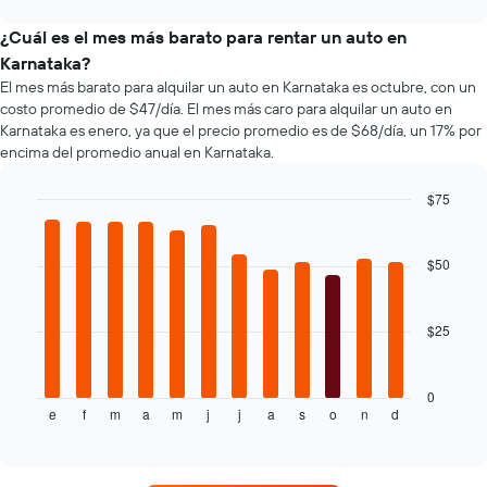
eje
tipos
chart
X
de
¿Cuál es el mes más barato para rentar un auto en
que
autos
Karnataka?
indica
más
El mes más barato para alquilar un auto en Karnataka es octubre, con un
la
populares.
costo promedio de $47/día. El mes más caro para alquilar un auto en
cantidad
Karnataka es enero, ya que el precio promedio es de $68/día, un 17% por
de
encima del promedio anual en Karnataka.
días
previos
a
$75
la
Bar
Chart
reserva.
graphic.
chart
El
with
$50
12
gráfico
bars.
muestra
1
$25
El
eje
siguiente
Y
gráfico
que
muestra
0
indica
e
f
m
a
m
j
j
a
s
o
n
d
el
End
el
of
precio
precio
interactive
promedio
chart
promedio
de
de