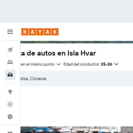
Vuelos
Renta de autos en Isla Hvar
Hoteles
Entrega en el mismo punto
Edad del conductor:
25-26
Autos
Explore
Rastreador
Cuándo ir