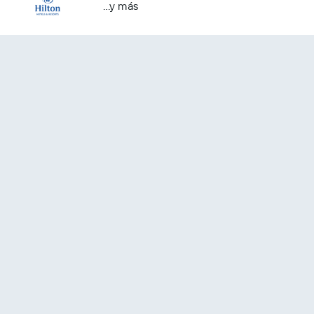
...y más