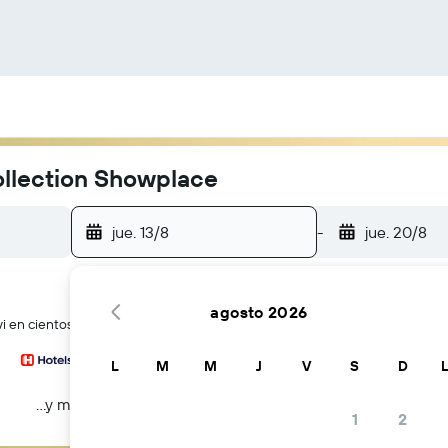
ollection Showplace
jue. 13/8
-
jue. 20/8
agosto 2026
en cientos de webs de viajes a la vez
L
M
M
J
V
S
D
...y más
1
2