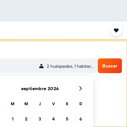
Buscar
2 huéspedes, 1 habitación
septiembre 2026
L
M
M
J
V
S
D
1
2
3
4
5
6