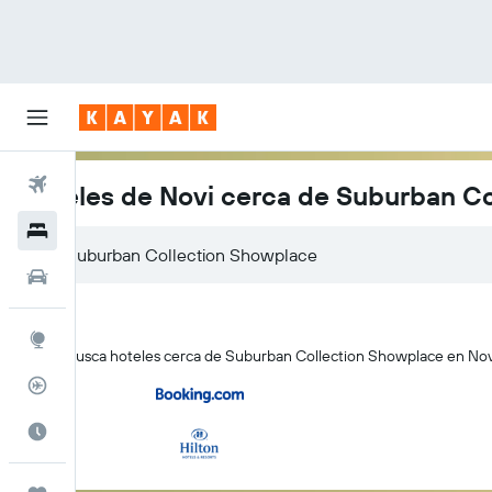
Vuelos
Hoteles de Novi cerca de Suburban C
Hoteles
Autos
Explore
KAYAK busca hoteles cerca de Suburban Collection Showplace en Novi 
Rastreador
Cuándo ir