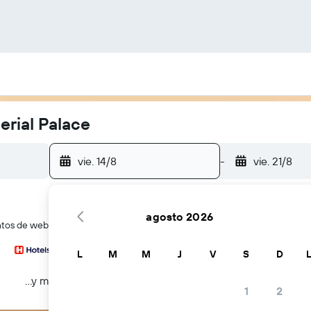
erial Palace
vie. 14/8
-
vie. 21/8
agosto 2026
tos de webs de viajes a la vez
L
M
M
J
V
S
D
...y más
1
2