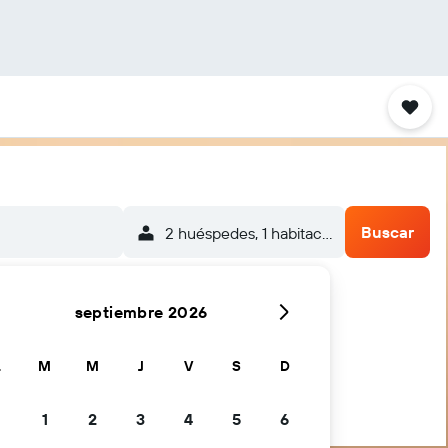
Buscar
2 huéspedes, 1 habitación
septiembre 2026
L
M
M
J
V
S
D
1
2
3
4
5
6