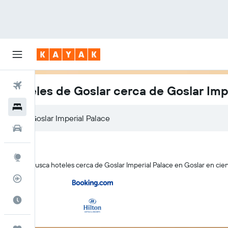
Vuelos
Hoteles de Goslar cerca de Goslar Imp
Hoteles
Autos
Explore
KAYAK busca hoteles cerca de Goslar Imperial Palace en Goslar en cien
Rastreador
Cuándo ir