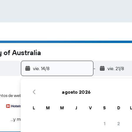
of Australia
vie. 14/8
-
vie. 21/8
agosto 2026
tos de webs de viajes a la vez
L
M
M
J
V
S
D
...y más
1
2