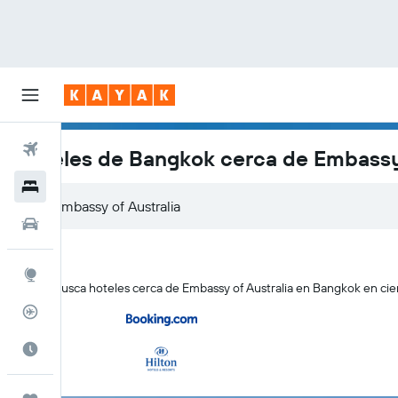
Vuelos
Hoteles de Bangkok cerca de Embassy 
Hoteles
Autos
Explore
KAYAK busca hoteles cerca de Embassy of Australia en Bangkok en cien
Rastreador
Cuándo ir