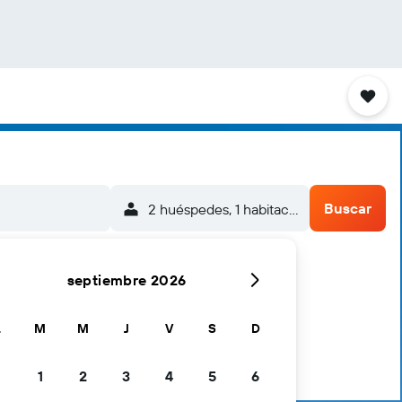
Buscar
2 huéspedes, 1 habitación
septiembre 2026
L
M
M
J
V
S
D
1
2
3
4
5
6