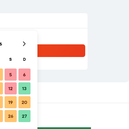
6
S
D
5
6
12
13
s cercanos
19
20
26
27