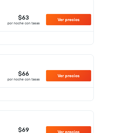
$63
Ver precios
por noche con tasas
$66
Ver precios
por noche con tasas
$69
Ver precios