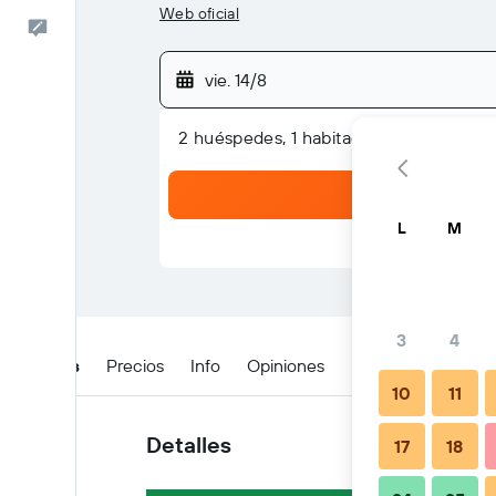
Web oficial
Comentarios
vie. 14/8
2 huéspedes, 1 habitación
L
M
3
4
Detalles
Precios
Info
Opiniones
Ubicación
Cuán
10
11
Detalles
17
18