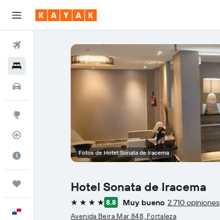
Vuelos
Hoteles
Autos
Explore
Rastreador
Fotos de Hotel Sonata de Iracema
Cuándo ir
Trips
Hotel Sonata de Iracema
Muy bueno
2.710 opiniones
8,8
4 estrellas
Español
Avenida Beira Mar 848, Fortaleza