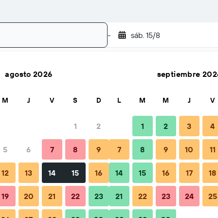
-
sáb. 15/8
agosto 2026
septiembre 202
Buscar
M
J
V
S
D
L
M
M
J
V
1
2
1
2
3
4
5
6
7
8
9
7
8
9
10
11
do reservar
Consejos y preguntas frecuentes
Alojamiento
12
13
14
15
16
14
15
16
17
18
19
20
21
22
23
21
22
23
24
25