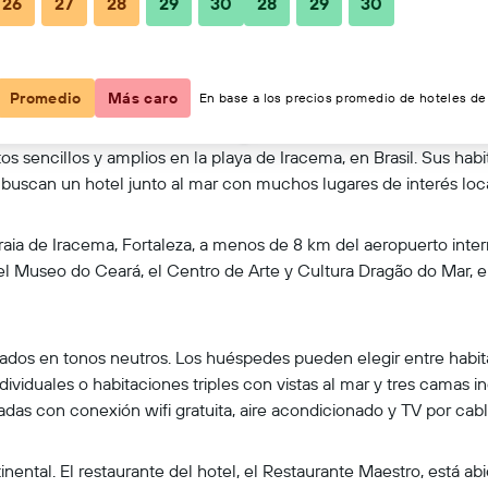
26
27
28
29
30
28
29
30
Ver en el mapa
Promedio
Más caro
En base a los precios promedio de hoteles de 
os sencillos y amplios en la playa de Iracema, en Brasil. Sus ha
ue buscan un hotel junto al mar con muchos lugares de interés loc
raia de Iracema, Fortaleza, a menos de 8 km del aeropuerto inte
n, el Museo do Ceará, el Centro de Arte y Cultura Dragão do Mar, 
rados en tonos neutros. Los huéspedes pueden elegir entre habit
dividuales o habitaciones triples con vistas al mar y tres camas
adas con conexión wifi gratuita, aire acondicionado y TV por cabl
ental. El restaurante del hotel, el Restaurante Maestro, está abi