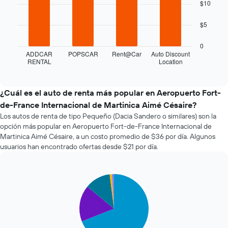
$10
bars.
fecha
de
El
$5
la
siguiente
reserva.
gráfico
El
0
muestra
ADDCAR
POPSCAR
Rent@Car
Auto Discount
gráfico
RENTAL
Location
las
End
muestra
of
cuatro
1
interactive
empresas
chart
eje
de
¿Cuál es el auto de renta más popular en Aeropuerto Fort-
X
renta
que
de-France Internacional de Martinica Aimé Césaire?
de
indica
Los autos de renta de tipo Pequeño (Dacia Sandero o similares) son la
autos
la
opción más popular en Aeropuerto Fort-de-France Internacional de
más
cantidad
Martinica Aimé Césaire, a un costo promedio de $36 por día. Algunos
económicas
de
usuarios han encontrado ofertas desde $21 por día.
de
días
las
previos
últimas
a
72
Pie
la
Chart
graphic.
chart
horas.
reserva.
with
El
El
5
gráfico
gráfico
slices.
muestra
muestra
1