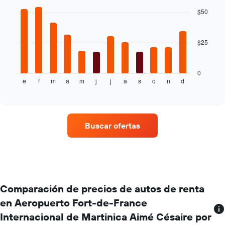
chart
más
with
$50
barato
12
de
bars.
un
auto
$25
El
de
siguiente
renta
gráfico
por
muestra
0
empresa.
e
f
m
a
m
j
j
a
s
o
n
d
el
End
of
precio
interactive
promedio
chart
de
un
Buscar ofertas
auto
de
renta
por
mes.
El
gráfico
Comparación de precios de autos de renta
muestra
en Aeropuerto Fort-de-France
1
Internacional de Martinica Aimé Césaire por
eje