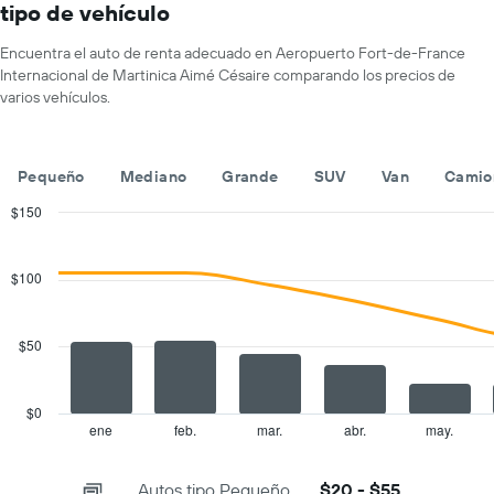
X
tipo de vehículo
que
indica
Encuentra el auto de renta adecuado en Aeropuerto Fort-de-France
los
Internacional de Martinica Aimé Césaire comparando los precios de
meses
varios vehículos.
del
año.
El
gráfico
Pequeño
Mediano
Grande
SUV
Van
Camio
muestra
1
$150
eje
Combination
Chart
Y
graphic.
chart
with
que
$100
2
indica
data
el
series.
precio
$50
promedio
The
de
chart
un
has
$0
auto
1
ene
feb.
mar.
abr.
may.
End
de
of
X
renta
interactive
axis
chart
por
Autos tipo Pequeño
$20 - $55
displaying