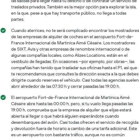
las salidas para llegar hasta tu destino o de contratar un servicio de
traslados privados. También es la mejor opción para explorar la isla,
en la que, pese a que hay transporte público, no llega a todas
partes.
Cuando aterrices, no te será complicado encontrar los mostradores
de las empresas de alquiler de coches en el aeropuerto Fort-de-
France Internacional de Martinica Aimé Césaire. Los mostradores
de SIXT, Avis y otras empresas de renombre internacional o de
algunas compañías locales, como Alizes Locations, están en el
vestíbulo de llegadas. En ocasiones —por ejemplo, por obras—, las
compañías han tenido que trasladar sus oficinas hasta el P1, así que
te recomendamos que consultes la dirección exacta a la que debes
dirigirte cuando reserves el vehículo. Casi todas las agencias suelen
abrir alrededor de las 07:30 h y cerrar pasadas las 19:00 h.
El aeropuerto Fort-de-France Internacional de Martinica Aimé
Césaire abre hasta las 00:00 h, pero, si tu vuelo llega pasadas las
19:00 h, comprueba que la empresa de alquiler que elijas estará
abierta al llegar o que habrá alguien esperándote cuando
desembarques del avión. Casi todas ofrecen el servicio de recogida
y devolución fuera de horario a cambio de una tarifa adicional. Este
es un aeropuerto con bastante tráfico, aunque no es común