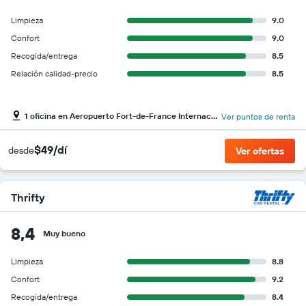
Limpieza
9.0
Confort
9.0
Recogida/entrega
8.5
Relación calidad-precio
8.5
1 oficina en Aeropuerto Fort-de-France Internacional de Martinica Aimé Césaire
Ver puntos de renta
$49/dí
desde
Ver ofertas
Thrifty
8,4
Muy bueno
Limpieza
8.8
Confort
9.2
Recogida/entrega
8.4