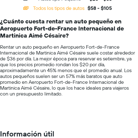
día.
categories.
Todos los tipos de autos
$58 - $105
Range:
14
¿Cuánto cuesta rentar un auto pequeño en
categories.
Aeropuerto Fort-de-France Internacional de
The
chart
Martinica Aimé Césaire?
has
1
Rentar un auto pequeño en Aeropuerto Fort-de-France
Y
Internacional de Martinica Aimé Césaire suele costar alrededor
axis
de $36 por día. La mejor época para reservar es setiembre, ya
displaying
que los precios promedio rondan los $20 por día,
values.
aproximadamente un 45% menos que el promedio anual. Los
Range:
autos pequeños suelen ser un 57% más baratos que auto
0
promedio en Aeropuerto Fort-de-France Internacional de
to
Martinica Aimé Césaire, lo que los hace ideales para viajeros
150.
con un presupuesto limitado.
Información útil