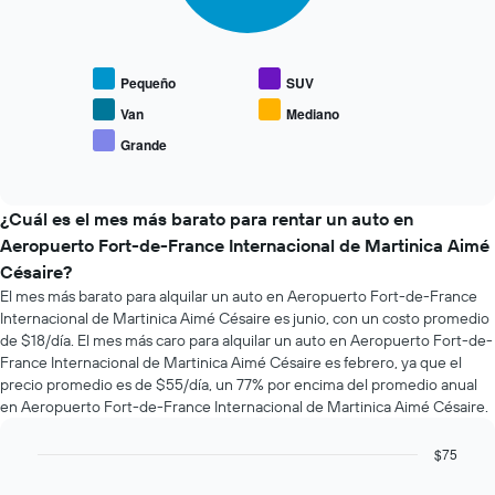
1
El
eje
eje
siguiente
X
Y
gráfico
que
que
muestra
indica
Pequeño
SUV
indica
el
las
el
precio
Van
Mediano
4
precio
promedio
empresas
Grande
promedio
End
de
más
of
de
los
interactive
baratas
un
tipos
chart
de
auto
de
¿Cuál es el mes más barato para rentar un auto en
renta
de
autos
Aeropuerto Fort-de-France Internacional de Martinica Aimé
de
renta.
más
autos
Césaire?
populares.
El
El mes más barato para alquilar un auto en Aeropuerto Fort-de-France
gráfico
Internacional de Martinica Aimé Césaire es junio, con un costo promedio
muestra
de $18/día. El mes más caro para alquilar un auto en Aeropuerto Fort-de-
1
France Internacional de Martinica Aimé Césaire es febrero, ya que el
eje
precio promedio es de $55/día, un 77% por encima del promedio anual
Y
en Aeropuerto Fort-de-France Internacional de Martinica Aimé Césaire.
que
indica
$75
el
Bar
precio
Chart
graphic.