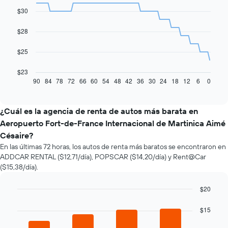
with
$30
91
data
$28
points.
El
$25
siguiente
gráfico
$23
muestra
90
84
78
72
66
60
54
48
42
36
30
24
18
12
6
0
End
of
cómo
interactive
varía
chart
el
¿Cuál es la agencia de renta de autos más barata en
precio
Aeropuerto Fort-de-France Internacional de Martinica Aimé
de
Césaire?
un
En las últimas 72 horas, los autos de renta más baratos se encontraron en
auto
de
ADDCAR RENTAL ($12,71/día), POPSCAR ($14,20/día) y Rent@Car
renta
($15,38/día).
a
medida
$20
que
Bar
Chart
se
graphic.
chart
$15
acerca
with
la
4